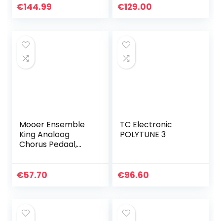
Gitaar
€
144.99
€
129.00
Basversterker
Modellering IR
Kasten Simulatie…
Mooer Ensemble
TC Electronic
King Analoog
POLYTUNE 3
Chorus Pedaal,
Hemelsblauw
€
57.70
€
96.60