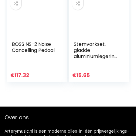
BOSS NS-2 Noise
Stemvorkset,
Cancelling Pedaal
gladde
aluminiumlegering
4096HZ Stemvork
met hamer helpt
de yogahouding en
€
117.32
€
15.65
gehoortest te
bevorderen…
Over ons
Arterymusic.nl is een moderne alles-in-één prijsvergelijkings-