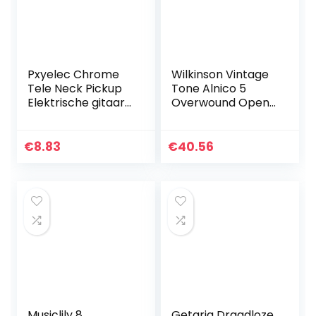
Pxyelec Chrome
Wilkinson Vintage
Tele Neck Pickup
Tone Alnico 5
Elektrische gitaar
Overwound Open
Humbucker Pickup
Style Humbucker
voor FD Tele gitaar
Pickups Set for
Electric Guitar,
€
8.83
€
40.56
Black
Musiclily 8
Getaria Draadloze