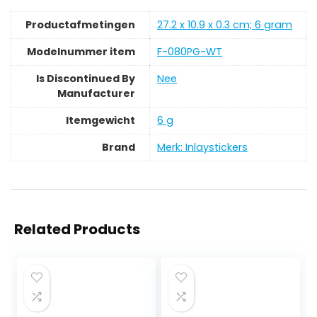
Productafmetingen
‎27.2 x 10.9 x 0.3 cm; 6 gram
Modelnummer item
‎F-080PG-WT
Is Discontinued By
‎Nee
Manufacturer
Itemgewicht
‎6 g
Brand
Merk: Inlaystickers
Related Products