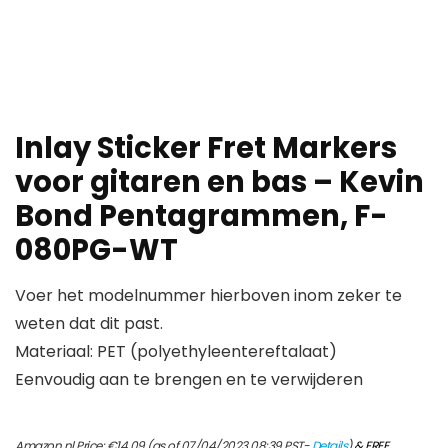
Inlay Sticker Fret Markers
voor gitaren en bas – Kevin
Bond Pentagrammen, F-
080PG-WT
Voer het modelnummer hierboven inom zeker te
weten dat dit past.
Materiaal: PET (polyethyleentereftalaat)
Eenvoudig aan te brengen en te verwijderen
Amazon.nl Price:
€
14.09
(as of 07/04/2023 08:39 PST-
Details
)
&
FREE