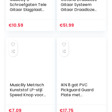
Schroefgaten Tele
Gitaar Systeem
Gitaar Slagplaat
Gitaar Draadloze
Humbucker HH
Zender Ontvanger
voor USA/Mexican
Oplaadbare
Fender Standard
Batterij Draadloze
€
10.59
€
51.99
Telecaster
Digitale Gitaar…
Moderne Stijl, 4…
Musiclily Metrisch
IKN 8 gat PVC
Kunststof LP-stijl
Pickguard Guard
Speed Knop voor
Plate met
Les Paul Stijl
montage
Elektrische Gitaar,
schroeven voor
Zwart (4 Stuks)
precisie Tele stijl
€
7.09
€
17.75