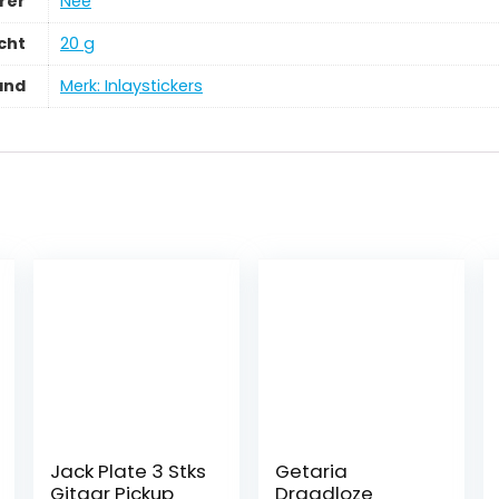
rer
‎Nee
cht
‎20 g
and
Merk: Inlaystickers
Jack Plate 3 Stks
Getaria
Gitaar Pickup
Draadloze