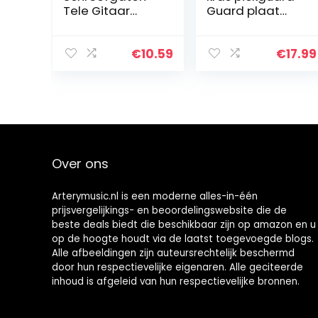
Tele Gitaar
Guard plaat
Slagplaat
gitaarrooster
Humbucker HH
spatbord
voor
muziekinstrume
€
10.59
€
17.99
USA/Mexican
nt onderdelen –
Fender
zwart
Standard
Telecaster
Moderne Stijl, 4…
Over ons
Arterymusic.nl is een moderne alles-in-één
prijsvergelijkings- en beoordelingswebsite die de
beste deals biedt die beschikbaar zijn op amazon en u
op de hoogte houdt via de laatst toegevoegde blogs.
Alle afbeeldingen zijn auteursrechtelijk beschermd
door hun respectievelijke eigenaren. Alle geciteerde
inhoud is afgeleid van hun respectievelijke bronnen.