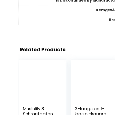
Is Discontinued By Manufactu
Itemgewi
Br
Related Products
Musiclily 8
3-laags anti-
Schroefgaten
kras pickguard