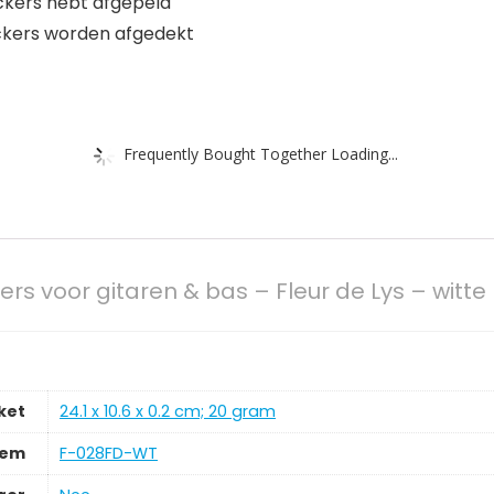
ickers hebt afgepeld
ckers worden afgedekt
Frequently Bought Together Loading...
kers voor gitaren & bas – Fleur de Lys – witt
ket
‎24.1 x 10.6 x 0.2 cm; 20 gram
tem
‎F-028FD-WT