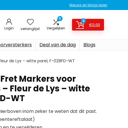
Nieuws en blogs lezen
0
0
€
0.00
Login
Vergelijken
verlanglijst
oorversterkers
Deal van de dag
Blogs
 Fleur de Lys – witte parel, F-028FD-WT
 Fret Markers voor
 – Fleur de Lys – witte
8FD-WT
erboven inom zeker te weten dat dit past.
leentereftalaat)
 en te verwijderen