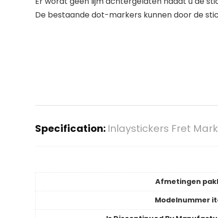
Er wordt geen lijm achtergelaten nadat u de st
De bestaande dot-markers kunnen door de sti
Specification:
Inlaystickers Fret Mar
Afmetingen pak
Modelnummer i