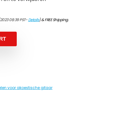
/2023 08:39 PST-
Details
)
&
FREE Shipping
.
RT
len voor akoestische gitaar