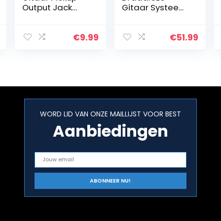
Output Jack
Gitaar Systeem
Socket Plaat,
Gitaar
Rechthoek Jack
Draadloze
Plaat voor
Zender
€
9.99
€
51.99
Elektrische
Ontvanger
Gitaar,
Oplaadbare
Rechthoek
Batterij
Gitaar…
Draadloze
Digitale Gitaar…
WORD LID VAN ONZE MAILLIJST VOOR BEST
Aanbiedingen