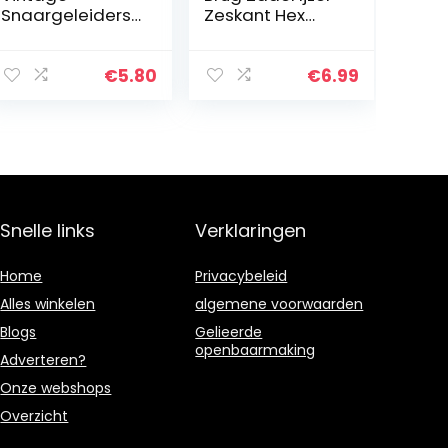
Snaargeleiders
Zeskant Hex
String Guides
Wrench 1.27mm
voor Strat of
voor Japanse
Tele Elektrische
Gitaar
€
5.80
€
6.99
Gitaar,Chroom(
Onderdelen 1/20
2 Stuks)
inch
Snelle links
Verklaringen
Home
Privacybeleid
Alles winkelen
algemene voorwaarden
Blogs
Gelieerde
openbaarmaking
Adverteren?
Onze webshops
Overzicht