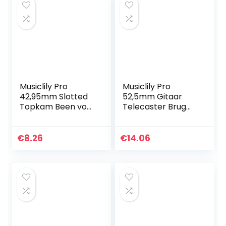
Musiclily Pro
Musiclily Pro
42,95mm Slotted
52,5mm Gitaar
Topkam Been voor
Telecaster Brug
6-snarige
met 6 Messing
Elektrische of
Zadels voor T-stijl
Akoestische Gitaar
Elektrische Gitaar,
€
8.26
€
14.06
Ibanez of PRS,
Chroom
Ivoor(2 Stuks)