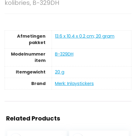
kolibries, B-329DH
Afmetingen
‎13.6 x 10.4 x 0.2 cm; 20 gram
pakket
Modelnummer
‎B-329DH
item
Itemgewicht
‎20 g
Brand
Merk: Inlaystickers
Related Products