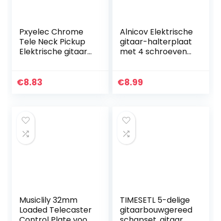
Pxyelec Chrome
Alnicov Elektrische
Tele Neck Pickup
gitaar-halterplaat
Elektrische gitaar
met 4 schroeven
Humbucker Pickup
voor straat, tele
voor FD Tele gitaar
stijl, elektrische
gitaar, basgitaar,
€
8.83
€
8.99
messing
Musiclily 32mm
TIMESETL 5-delige
Loaded Telecaster
gitaarbouwgereed
Control Plate voor
schapset, gitaar