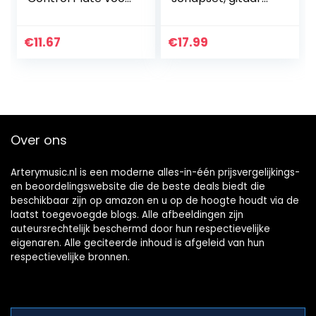
T-stijl Elektrische
gekerfd roestvrij
Gitaar, Chroom
staal Straight Edge
Luthiers tool incl.
€
11.67
€
17.99
Gitaar Fret…
Over ons
Arterymusic.nl is een moderne alles-in-één prijsvergelijkings-
en beoordelingswebsite die de beste deals biedt die
beschikbaar zijn op amazon en u op de hoogte houdt via de
laatst toegevoegde blogs. Alle afbeeldingen zijn
auteursrechtelijk beschermd door hun respectievelijke
eigenaren. Alle geciteerde inhoud is afgeleid van hun
respectievelijke bronnen.