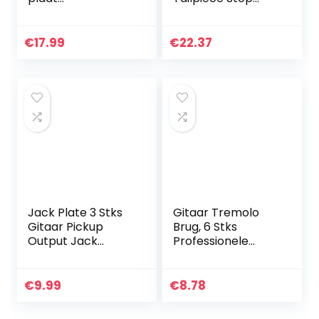
gitaarrooster
Roller Zadel Bridge
spatbord
Bar Voor Les Paul
muziekinstrument
Gitaar onderdelen
€
17.99
€
22.37
onderdelen –
(Chroom)
zwart
Jack Plate 3 Stks
Gitaar Tremolo
Gitaar Pickup
Brug, 6 Stks
Output Jack
Professionele
Socket Plaat,
Elektrische Goede
Rechthoek Jack
Elasticiteit
Plaat voor
Uitstekende
€
9.99
€
8.78
Elektrische Gitaar,
Spanning Gitaar
Rechthoek Gitaar…
Tremolo Brug