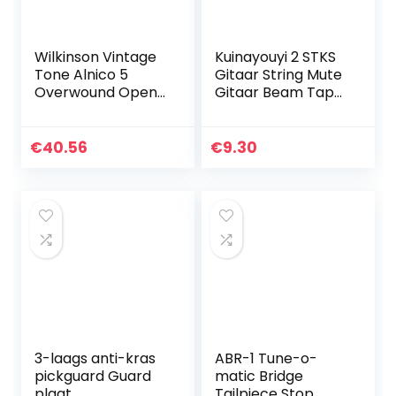
Wilkinson Vintage
Kuinayouyi 2 STKS
Tone Alnico 5
Gitaar String Mute
Overwound Open
Gitaar Beam Tape
Style Humbucker
Demper,
Pickups Set for
Verstelbare
Electric Guitar,
Fretboard Muting
€
40.56
€
9.30
Black
Straps, Muting
Instrument…
3-laags anti-kras
ABR-1 Tune-o-
pickguard Guard
matic Bridge
plaat
Tailpiece Stop