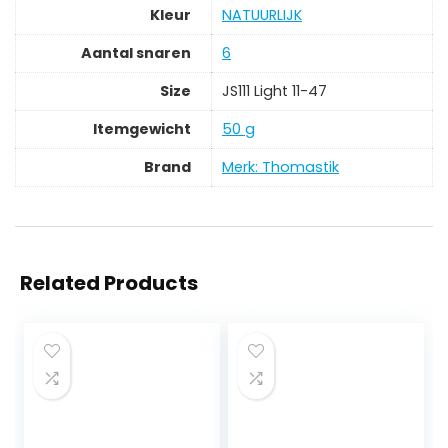
Kleur
‎NATUURLIJK
Aantal snaren
‎6
Size
‎JS111 Light 11-47
Itemgewicht
‎50 g
Brand
Merk: Thomastik
Related Products