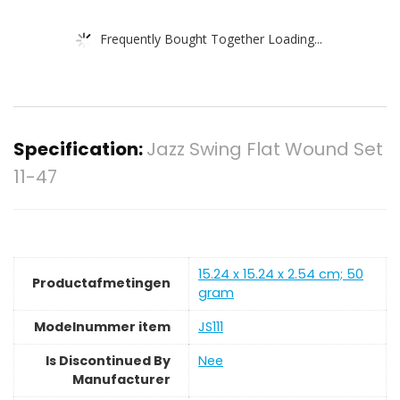
Frequently Bought Together Loading...
Specification:
Jazz Swing Flat Wound Set
11-47
‎15.24 x 15.24 x 2.54 cm; 50
Productafmetingen
gram
Modelnummer item
‎JS111
Is Discontinued By
‎Nee
Manufacturer