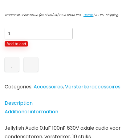
Amazon.nl Price:
€
6.08
(as of 09/04/2023 08:43 PST-
Details
)
&
FREE Shipping
.
Jellyfish
Audio
Add to cart
0.1uF
100nF
630V
axiale
audio
Categories:
Accessoires
,
Versterkeraccessoires
voor
condensatoren,
Description
versterker,
Additional information
10
stuks
Jellyfish Audio 0.1uF 100nF 630V axiale audio voor
quantity
condensatoren, versterker, 10 stuks