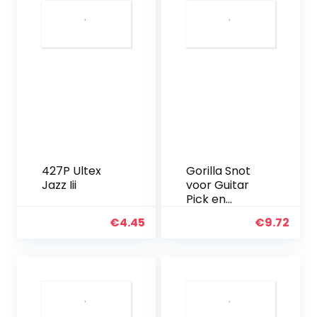
427P Ultex
Gorilla Snot
Jazz Iii
voor Guitar
Pick en
Drumstick
€
4.45
€
9.72
Grip – Groen,
AGRS