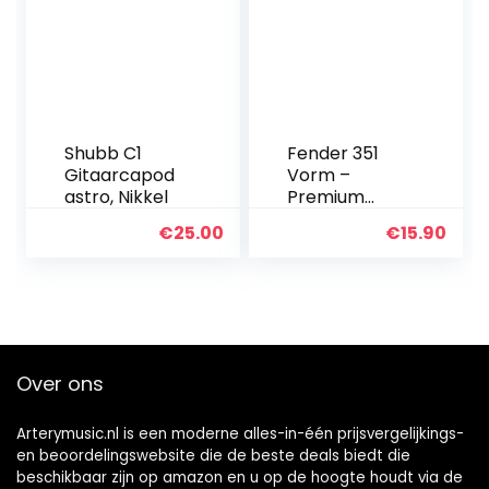
Shubb C1
Fender 351
Gitaarcapod
Vorm –
astro, Nikkel
Premium
Celluloid –
€
25.00
€
15.90
Medium – 12
Pack
Over ons
Arterymusic.nl is een moderne alles-in-één prijsvergelijkings-
en beoordelingswebsite die de beste deals biedt die
beschikbaar zijn op amazon en u op de hoogte houdt via de