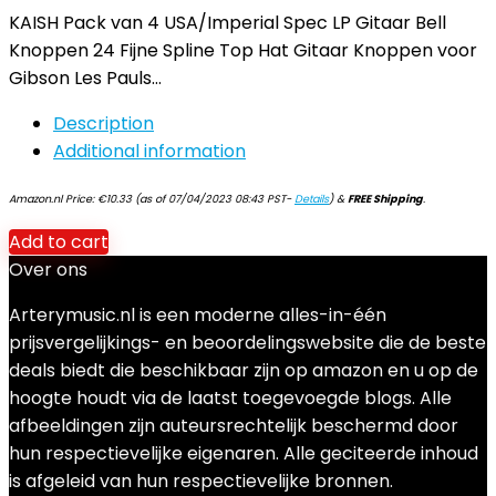
KAISH Pack van 4 USA/Imperial Spec LP Gitaar Bell
Knoppen 24 Fijne Spline Top Hat Gitaar Knoppen voor
Gibson Les Pauls…
Description
Additional information
Amazon.nl Price:
€
10.33
(as of 07/04/2023 08:43 PST-
Details
)
&
FREE Shipping
.
Add to cart
Over ons
Arterymusic.nl is een moderne alles-in-één
prijsvergelijkings- en beoordelingswebsite die de beste
deals biedt die beschikbaar zijn op amazon en u op de
hoogte houdt via de laatst toegevoegde blogs. Alle
afbeeldingen zijn auteursrechtelijk beschermd door
hun respectievelijke eigenaren. Alle geciteerde inhoud
is afgeleid van hun respectievelijke bronnen.