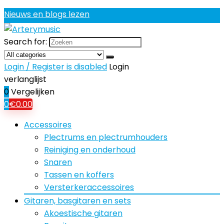
Nieuws en blogs lezen
Search for:
Login / Register is disabled
Login
verlanglijst
0
Vergelijken
0
€
0.00
Accessoires
Plectrums en plectrumhouders
Reiniging en onderhoud
Snaren
Tassen en koffers
Versterkeraccessoires
Gitaren, basgitaren en sets
Akoestische gitaren