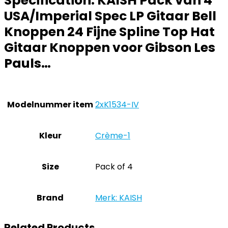
Specification:
KAISH Pack van 4
USA/Imperial Spec LP Gitaar Bell
Knoppen 24 Fijne Spline Top Hat
Gitaar Knoppen voor Gibson Les
Pauls…
Modelnummer item
‎2xK1534-IV
Kleur
‎Crème-1
Size
‎Pack of 4
Brand
Merk: KAISH
Related Products