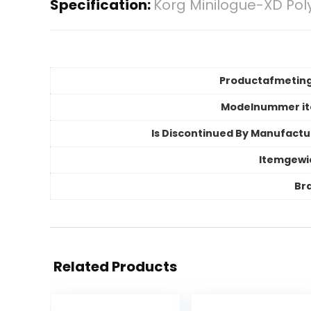
Specification:
Korg Minilogue-XD Pol
Productafmetin
Modelnummer i
Is Discontinued By Manufactu
Itemgewi
Br
Related Products