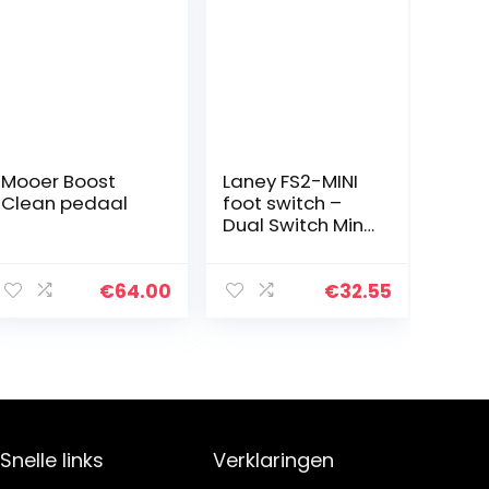
Mooer Boost
Laney FS2-MINI
Clean pedaal
foot switch –
Dual Switch Mini
Pedal – LED
Status Light –
With Removable
€
64.00
€
32.55
Lead
Snelle links
Verklaringen