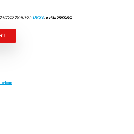
/04/2023 08:46 PST-
Details
)
&
FREE Shipping
.
RT
terkers