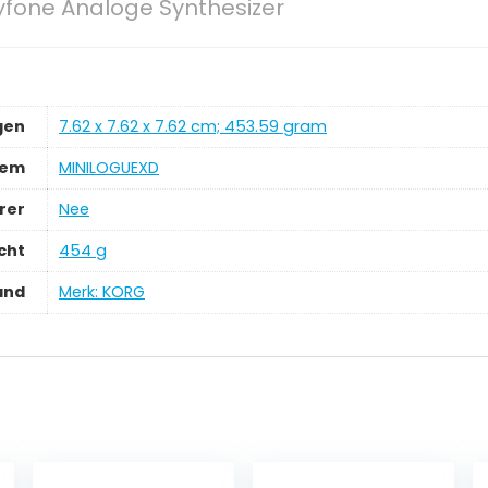
yfone Analoge Synthesizer
gen
‎7.62 x 7.62 x 7.62 cm; 453.59 gram
tem
‎MINILOGUEXD
rer
‎Nee
cht
‎454 g
and
Merk: KORG