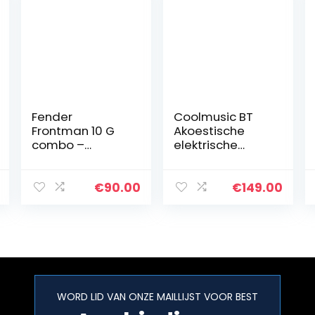
Fender
Coolmusic BT
Frontman 10 G
Akoestische
combo –
elektrische
Transistor
gitaarversterker,
combo
30 W,
versterker voor
draagbare
€
90.00
€
149.00
elektrische
gitaarversterker,
gitaar
luidspreker met
microfooningan
g…
WORD LID VAN ONZE MAILLIJST VOOR BEST