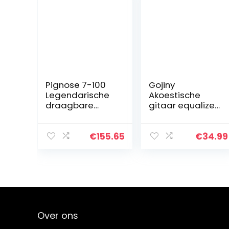
Pignose 7-100
Gojiny
Legendarische
Akoestische
draagbare
gitaar equalizer
versterker
onboard
preamp pickup
tuner gitaar tool
€
155.65
€
34.99
301
Over ons