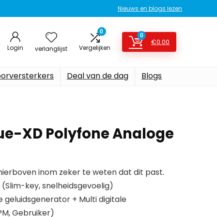
Nieuws en blogs lezen
0
0
€
0.00
Login
Vergelijken
verlanglijst
oorversterkers
Deal van de dag
Blogs
ue-XD Polyfone Analoge
erboven inom zeker te weten dat dit past.
(Slim-key, snelheidsgevoelig)
 geluidsgenerator + Multi digitale
PM, Gebruiker)