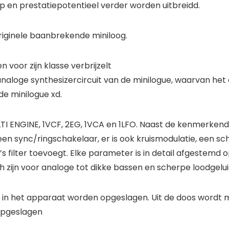
 en prestatiepotentieel verder worden uitbreidd.
originele baanbrekende miniloog.
 voor zijn klasse verbrijzelt
naloge synthesizercircuit van de minilogue, waarvan he
de minilogue xd.
I ENGINE, 1VCF, 2EG, 1VCA en 1LFO. Naast de kenmerkende 
n sync/ringschakelaar, er is ook kruismodulatie, een sch
d’s filter toevoegt. Elke parameter is in detail afgestemd 
 zijn voor analoge tot dikke bassen en scherpe loodgeluid
 in het apparaat worden opgeslagen. Uit de doos wordt m
opgeslagen