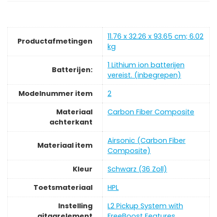
‎11.76 x 32.26 x 93.65 cm; 6.02
Productafmetingen
kg
‎1 Lithium ion batterijen
Batterijen:
vereist. (inbegrepen)
Modelnummer item
‎2
Materiaal
‎Carbon Fiber Composite
achterkant
‎Airsonic (Carbon Fiber
Materiaal item
Composite)
Kleur
‎Schwarz (36 Zoll)
Toetsmateriaal
‎HPL
Instelling
‎L2 Pickup System with
gitaarelement
FreeBoost Features