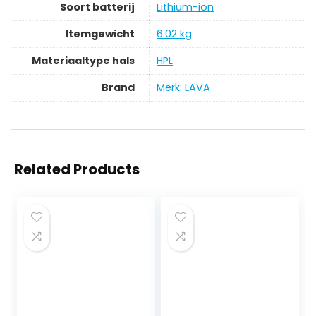
Soort batterij
‎Lithium-ion
Itemgewicht
‎6.02 kg
Materiaaltype hals
‎HPL
Brand
Merk: LAVA
Related Products