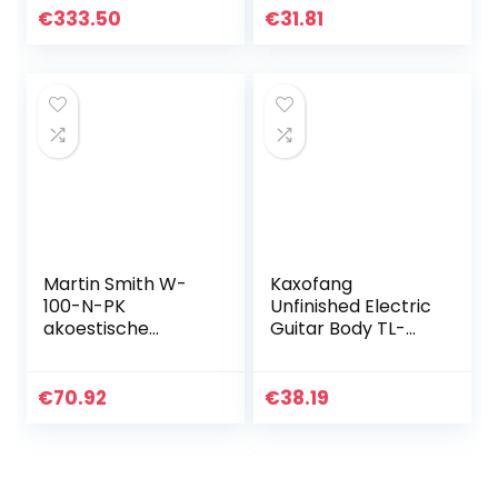
Half maat
€
333.50
€
31.81
Martin Smith W-
Kaxofang
100-N-PK
Unfinished Electric
akoestische
Guitar Body TL-
gitaarset met
T02 Maple Empty
gitaarsnaren,
Guitar Barrel to
gitaarplectrums
TELE Style Electric
€
70.92
€
38.19
en gitaarriem –
Guitars DIY Parts
natuurlijk