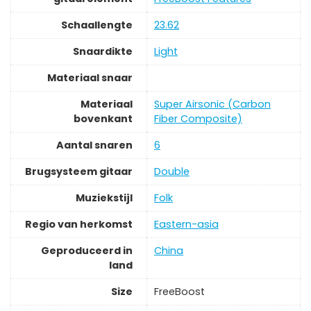
Schaallengte
‎23.62
Snaardikte
‎Light
Materiaal snaar
Materiaal
‎Super Airsonic (Carbon
bovenkant
Fiber Composite)
Aantal snaren
‎6
Brugsysteem gitaar
‎Double
Muziekstijl
‎Folk
Regio van herkomst
‎Eastern-asia
Geproduceerd in
‎China
land
Size
‎FreeBoost