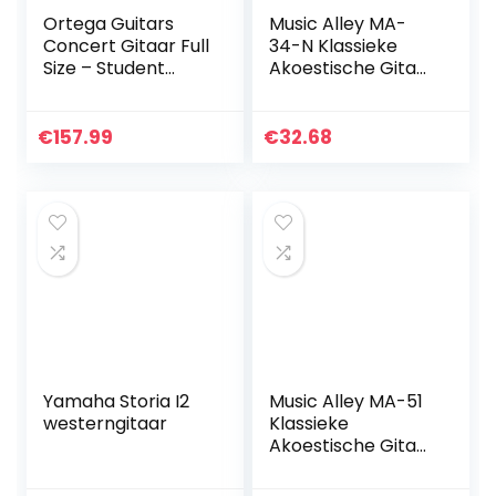
Ortega Guitars
Music Alley MA-
Concert Gitaar Full
34-N Klassieke
Size – Student
Akoestische Gitaar
Series –
Kindergitaar en
catalpa/sparren
Junior Gitaar
(RST5)
€
157.99
€
32.68
Yamaha Storia I2
Music Alley MA-51
westerngitaar
Klassieke
Akoestische Gitaar
Kindergitaar en
Junior Gitaar Roze,