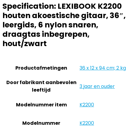
Specification:
LEXIBOOK K2200
houten akoestische gitaar, 36″,
leergids, 6 nylon snaren,
draagtas inbegrepen,
hout/zwart
Productafmetingen
‎36 x 12 x 94 cm; 2 kg
Door fabrikant aanbevolen
‎3 jaar en ouder
leeftijd
Modelnummer item
‎K2200
Modelnummer
‎K2200