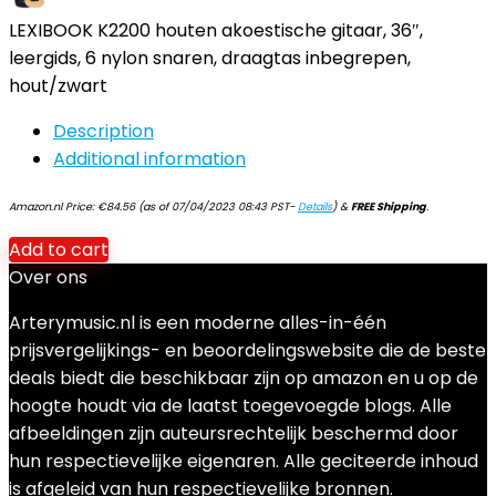
LEXIBOOK K2200 houten akoestische gitaar, 36″,
leergids, 6 nylon snaren, draagtas inbegrepen,
hout/zwart
Description
Additional information
Amazon.nl Price:
€
84.56
(as of 07/04/2023 08:43 PST-
Details
)
&
FREE Shipping
.
Add to cart
Over ons
Arterymusic.nl is een moderne alles-in-één
prijsvergelijkings- en beoordelingswebsite die de beste
deals biedt die beschikbaar zijn op amazon en u op de
hoogte houdt via de laatst toegevoegde blogs. Alle
afbeeldingen zijn auteursrechtelijk beschermd door
hun respectievelijke eigenaren. Alle geciteerde inhoud
is afgeleid van hun respectievelijke bronnen.