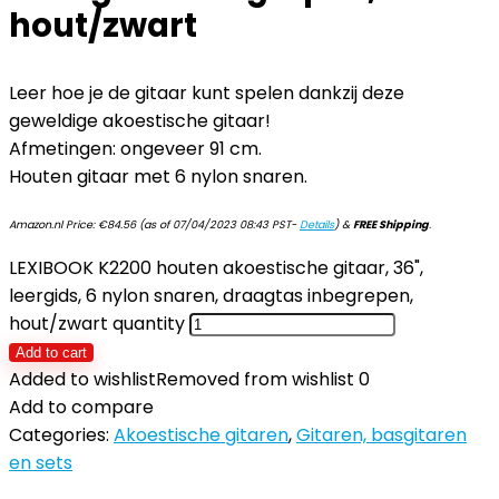
hout/zwart
Leer hoe je de gitaar kunt spelen dankzij deze
geweldige akoestische gitaar!
Afmetingen: ongeveer 91 cm.
Houten gitaar met 6 nylon snaren.
Amazon.nl Price:
€
84.56
(as of 07/04/2023 08:43 PST-
Details
)
&
FREE Shipping
.
LEXIBOOK K2200 houten akoestische gitaar, 36",
leergids, 6 nylon snaren, draagtas inbegrepen,
hout/zwart quantity
Add to cart
Added to wishlist
Removed from wishlist
0
Add to compare
Categories:
Akoestische gitaren
,
Gitaren, basgitaren
en sets