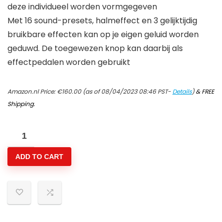
deze individueel worden vormgegeven
Met 16 sound-presets, halmeffect en 3 gelijktijdig
bruikbare effecten kan op je eigen geluid worden
geduwd. De toegewezen knop kan daarbij als
effectpedalen worden gebruikt
Amazon.nl Price:
€
160.00
(as of 08/04/2023 08:46 PST-
Details
)
&
FREE
Shipping
.
Line
6
ADD TO CART
Spider
V
20
MkII
gitaarversterker