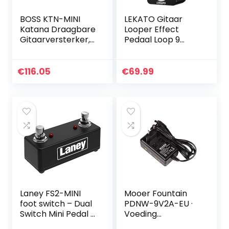
BOSS KTN-MINI
LEKATO Gitaar
Katana Draagbare
Looper Effect
Gitaarversterker,
Pedaal Loop 9
een compacte,
Loops Station met
overal mee
Usb kabel voor
naartoe te nemen
Elektrische Gitaar
€
116.05
€
69.99
versterker die
Basgitaar
werkt op…
Laney FS2-MINI
Mooer Fountain
foot switch – Dual
PDNW-9V2A-EU ·
Switch Mini Pedal –
Voeding
LED Status Light –
gitaar/bas