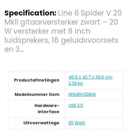
Specification:
Line 6 Spider V 20
MkII gitaarversterker zwart – 20
W versterker met 8 inch
luidsprekers, 16 geluidsvoorsets
en 3…
‎46.5 x 42.7 x 39.9 cm;
Productafmetingen
2.39 kg
Modelnummer item
‎SPIDERV20IIUK
Hardware-
‎USB 3.0
interface
Uitvoerwattage
‎20 Watt