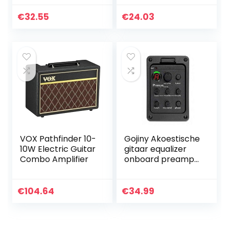
With Removable
Lead
€
32.55
€
24.03
VOX Pathfinder 10-
Gojiny Akoestische
10W Electric Guitar
gitaar equalizer
Combo Amplifier
onboard preamp
pickup tuner
gitaar tool 301
€
104.64
€
34.99