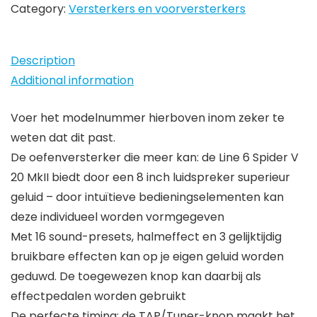
zwart
Category:
Versterkers en voorversterkers
–
20
Description
W
Additional information
versterker
met
Voer het modelnummer hierboven inom zeker te
8
weten dat dit past.
inch
De oefenversterker die meer kan: de Line 6 Spider V
luidsprekers,
20 MkII biedt door een 8 inch luidspreker superieur
16
geluid – door intuïtieve bedieningselementen kan
geluidsvoorsets
deze individueel worden vormgegeven
en
Met 16 sound-presets, halmeffect en 3 gelijktijdig
3…
bruikbare effecten kan op je eigen geluid worden
quantity
geduwd. De toegewezen knop kan daarbij als
effectpedalen worden gebruikt
De perfecte timing: de TAP/Tuner-knop maakt het