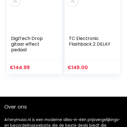
DigiTech Drop
TC Electronic
gitaar effect
Flashback 2 DELAY
pedaal
€
144.99
€
149.00
Over ons
Arterymusic.nl is een moderne alles-in-één prijsvergelijkings-
en beoordelingswebsite die de beste deals biedt die