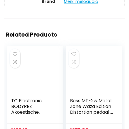
Brand
Merk: meloaudio
Related Products
TC Electronic
Boss MT-2w Metal
BODYREZ
Zone Waza Edition
Akoestische
Distortion pedaal +
pickup enhancer,
keepdrum 9V
uiterst compact
voeding