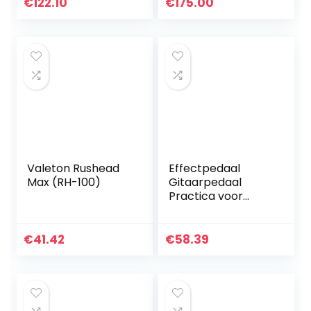
akoestisch
€
122.10
€
175.00
gitaarpedaal voor
akoestische
pickup…
Valeton Rushead
Effectpedaal
Max (RH-100)
Gitaarpedaal
Practica voor
gitaarliefhebbers
voor
gitaarliefhebbers
€
41.42
€
58.39