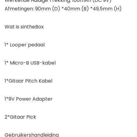
Werkende Huidige Trekking: 100mAh (DC 9V)
Afmetingen: 90mm (D) *40mm (B) *49,5mm (H)
Wat is sintheBox
1* Looper pedaal
1* Micro-B USB-kabel
1*Gitaar Pitch Kabel
1*9V Power Adapter
2*Gitaar Pick
Gebruikershandleiding