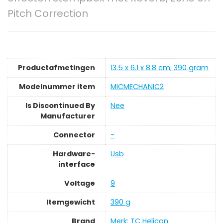
Pitch Correction
Productafmetingen
‎13.5 x 6.1 x 8.8 cm; 390 gram
Modelnummer item
‎MICMECHANIC2
Is Discontinued By
‎Nee
Manufacturer
Connector
‎-
Hardware-
‎Usb
interface
Voltage
‎9
Itemgewicht
‎390 g
Brand
Merk: TC Helicon