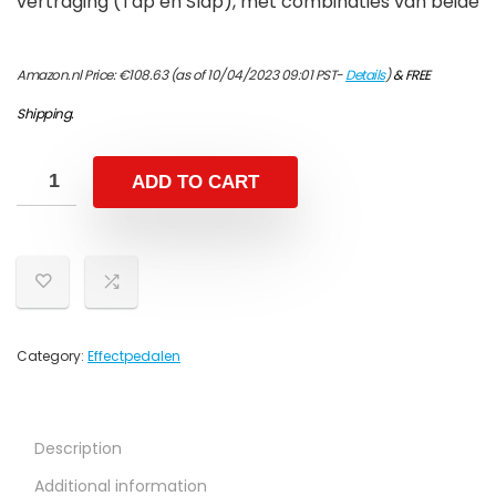
vertraging (Tap en Slap), met combinaties van beide
Amazon.nl Price:
€
108.63
(as of 10/04/2023 09:01 PST-
Details
)
&
FREE
Shipping
.
ADD TO CART
Category:
Effectpedalen
Description
Additional information