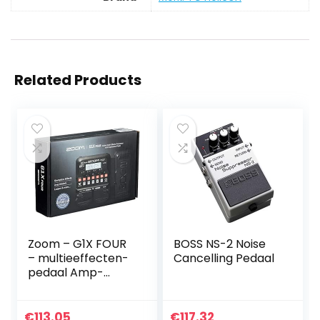
Related Products
Zoom – G1X FOUR
BOSS NS-2 Noise
– multieeffecten-
Cancelling Pedaal
pedaal Amp-
simulator voor
gitaar met
expressepedaal
€
113.05
€
117.32