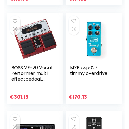
BOSS VE-20 Vocal
MXR csp027
Performer multi-
timmy overdrive
effectpedaal,
makkelijke
bediening,
robuuste BOSS-
€
301.19
€
170.13
constructie