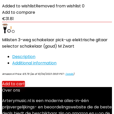
Added to wishlist
Removed from wishlist
0
Add to compare
€
31.81
Milisten 3-weg schakelaar pick-up elektrische gitaar
selector schakelaar (goud) M Zwart
Description
Additional information
Amazon.nl Price:
€
5.79
(as of 10/04/2023 09:01 PST-
Details
)
Add to cart
Over ons
Arterymusic.nl is een moderne alles-in-één
prijsvergelijkings- en beoordelingswebsite die de beste
deals biedt die beschikbaar zijn op amazon en u op de