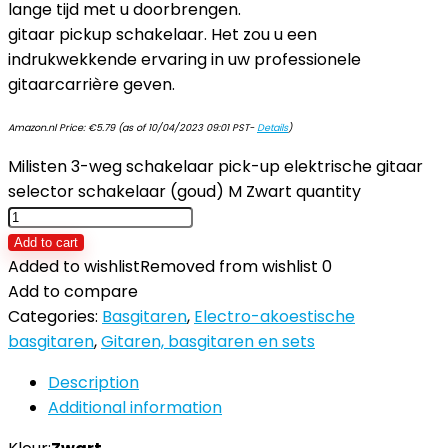
lange tijd met u doorbrengen.
gitaar pickup schakelaar. Het zou u een
indrukwekkende ervaring in uw professionele
gitaarcarrière geven.
Amazon.nl Price:
€
5.79
(as of 10/04/2023 09:01 PST-
Details
)
Milisten 3-weg schakelaar pick-up elektrische gitaar
selector schakelaar (goud) M Zwart quantity
Add to cart
Added to wishlist
Removed from wishlist
0
Add to compare
Categories:
Basgitaren
,
Electro-akoestische
basgitaren
,
Gitaren, basgitaren en sets
Description
Additional information