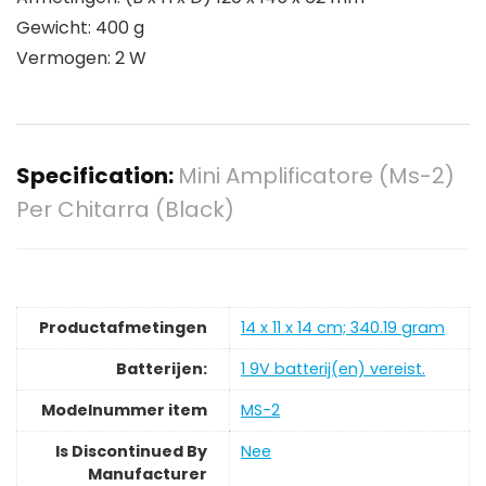
Gewicht: 400 g
Vermogen: 2 W
Specification:
Mini Amplificatore (Ms-2)
Per Chitarra (Black)
Productafmetingen
‎14 x 11 x 14 cm; 340.19 gram
Batterijen:
‎1 9V batterij(en) vereist.
Modelnummer item
‎MS-2
Is Discontinued By
‎Nee
Manufacturer