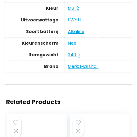
Kleur
‎MS-2
Uitvoerwattage
‎1 Watt
Soort batterij
‎Alkaline
Kleurenscherm
‎Nee
Itemgewicht
‎340 g
Brand
Merk: Marshall
Related Products