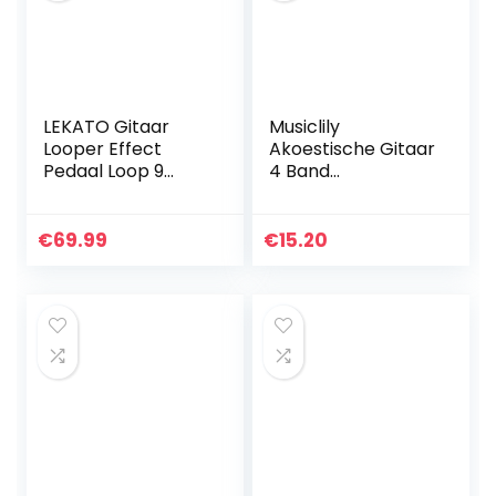
LEKATO Gitaar
Musiclily
Looper Effect
Akoestische Gitaar
Pedaal Loop 9
4 Band
Loops Station met
Voorversterker
Usb kabel voor
EQ-7545R met
Elektrische Gitaar
Piezo Pickup
€
69.99
€
15.20
Basgitaar