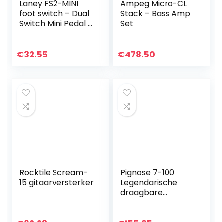
Laney FS2-MINI
Ampeg Micro-CL
foot switch – Dual
Stack – Bass Amp
Switch Mini Pedal –
Set
LED Status Light –
With Removable
Lead
€
32.55
€
478.50
Rocktile Scream-
Pignose 7-100
15 gitaarversterker
Legendarische
draagbare
versterker