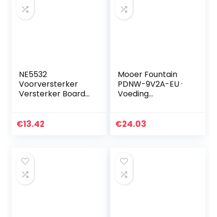
NE5532
Mooer Fountain
Voorversterker
PDNW-9V2A-EU ·
Versterker Board
Voeding
Audio
gitaar/bas
Voorversterker
HIFI OP-AMP
€
13.42
€
24.03
Versterker voor
Muziek