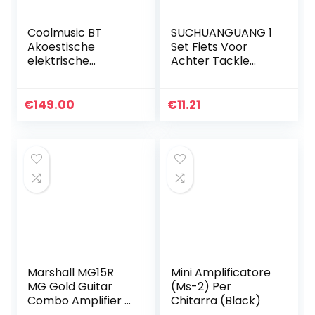
Coolmusic BT
SUCHUANGUANG 1
Akoestische
Set Fiets Voor
elektrische
Achter Tackle
gitaarversterker,
Spatbord Kinderen
30 W, draagbare
Bike Kids
gitaarversterker,
Onderdelen
€
149.00
€
11.21
luidspreker met
Fietsen Universele
microfooningang…
Vleugels MTB Bike…
Marshall MG15R
Mini Amplificatore
MG Gold Guitar
(Ms-2) Per
Combo Amplifier –
Chitarra (Black)
Solid state combo