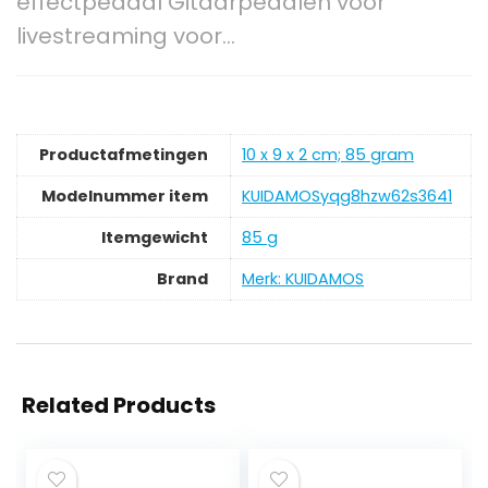
effectpedaal Gitaarpedalen voor
livestreaming voor…
Productafmetingen
‎10 x 9 x 2 cm; 85 gram
Modelnummer item
‎KUIDAMOSyqg8hzw62s3641
Itemgewicht
‎85 g
Brand
Merk: KUIDAMOS
Related Products