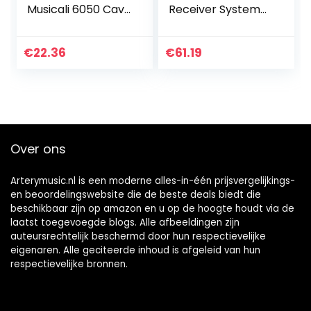
Musicali 6050 Cavo
Receiver System
Patch Black 15 Cm
L6 UHF met
3 Pz
ingebouwde
oplaadbare
€
22.36
€
61.19
batterij
Over ons
Arterymusic.nl is een moderne alles-in-één prijsvergelijkings-
en beoordelingswebsite die de beste deals biedt die
beschikbaar zijn op amazon en u op de hoogte houdt via de
laatst toegevoegde blogs. Alle afbeeldingen zijn
auteursrechtelijk beschermd door hun respectievelijke
eigenaren. Alle geciteerde inhoud is afgeleid van hun
respectievelijke bronnen.