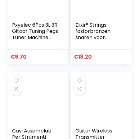
Pxyelec 6Pcs 3L 3R
Elixir® Strings
Gitaar Tuning Pegs
fosforbronzen
Tuner Machine
snaren voor
Heads Knoppen
akoestische gitaar
Tuning Keys voor
met NANOWEB®-
Akoestische of
Coating, licht
€
9.70
€
18.20
Elektrische Gitaar…
(.012-.053)
Cavi Assemblati
Guitar Wireless
Per Strumenti
Transmitter