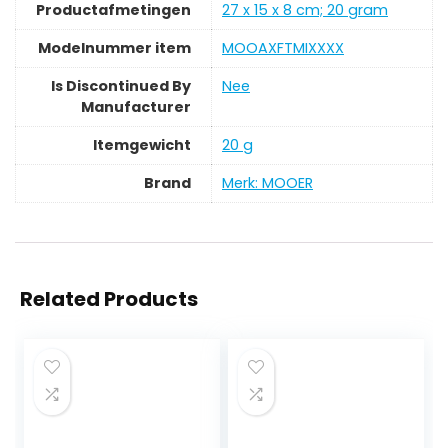
Productafmetingen
‎27 x 15 x 8 cm; 20 gram
Modelnummer item
‎MOOAXFTMIXXXX
Is Discontinued By
‎Nee
Manufacturer
Itemgewicht
‎20 g
Brand
Merk: MOOER
Related Products