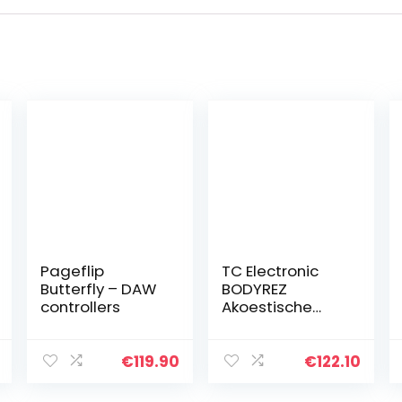
Pageflip
TC Electronic
Butterfly – DAW
BODYREZ
controllers
Akoestische
pickup
enhancer,
uiterst compact
€
119.90
€
122.10
akoestisch
gitaarpedaal