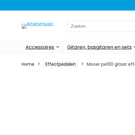
Search
for:
Accessoires
Gitaren, basgitaren en sets
Home
Effectpedalen
Mooer pe100 gitaar ef