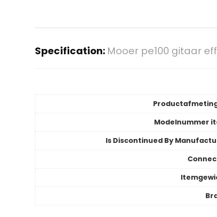
Specification:
Mooer pe100 gitaar ef
Productafmetin
Modelnummer i
Is Discontinued By Manufactu
Connec
Itemgewi
Br