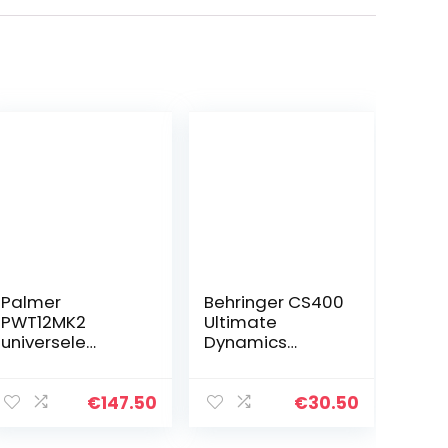
Palmer
Behringer CS400
PWT12MK2
Ultimate
universele
Dynamics
voeding
Effectenpedaal
€
147.50
€
30.50