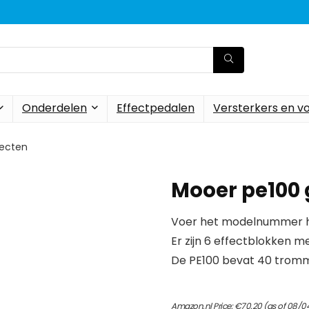
Onderdelen
Effectpedalen
Versterkers en v
fecten
Mooer pe100 
Voer het modelnummer hi
Er zijn 6 effectblokken m
De PE100 bevat 40 trom
Amazon.nl Price:
€
70.20
(as of 08/0