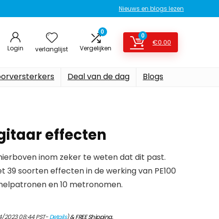
Nieuws en blogs lezen
0
0
€
0.00
Login
Vergelijken
verlanglijst
oorversterkers
Deal van de dag
Blogs
gitaar effecten
erboven inom zeker te weten dat dit past.
et 39 soorten effecten in de werking van PE100
melpatronen en 10 metronomen.
4/2023 08:44 PST-
Details
)
&
FREE Shipping
.