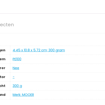
fecten
gen
‎4.45 x 10.8 x 5.72 cm; 300 gram
tem
‎PE100
rer
‎Nee
tor
‎-
cht
‎300 g
and
Merk: MOOER