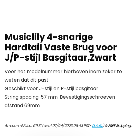
Musiclily 4-snarige
Hardtail Vaste Brug voor
J/P-stijl Basgitaar,Zwart
Voer het modelnummer hierboven inom zeker te
weten dat dit past.
Geschikt voor J-stijl en P-stijl basgitaar
String spacing: 57 mm; Bevestigingsschroeven
afstand 69mm
Amazon.nl Price:
€
11.31
(as of 07/04/2023 08:43 PST-
Details
)
&
FREE Shipping
.