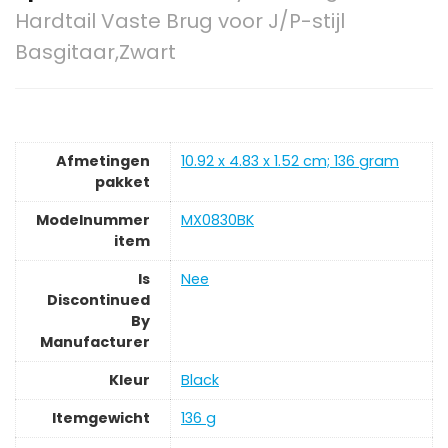
Hardtail Vaste Brug voor J/P-stijl
Basgitaar,Zwart
Afmetingen
‎10.92 x 4.83 x 1.52 cm; 136 gram
pakket
Modelnummer
‎MX0830BK
item
Is
‎Nee
Discontinued
By
Manufacturer
Kleur
‎Black
Itemgewicht
‎136 g