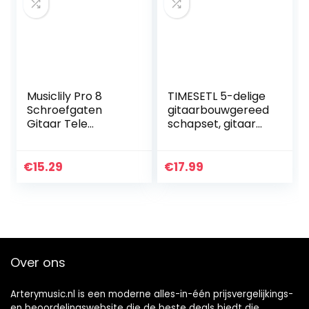
Musiclily Pro 8
TIMESETL 5-delige
Schroefgaten
gitaarbouwgereed
Gitaar Tele
schapset, gitaar
Slagplaat voor
gekerfd roestvrij
Fender Japan
staal Straight Edge
Telecaster, 4-
Luthiers tool incl.
€
15.29
€
17.99
laags Tortoise
Gitaar Fret…
Shell
Over ons
Arterymusic.nl is een moderne alles-in-één prijsvergelijkings-
en beoordelingswebsite die de beste deals biedt die