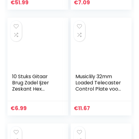
Batterij Draadloze
Zwart (4 Stuks)
€
51.99
€
7.09
Digitale Gitaar…
10 Stuks Gitaar
Musiclily 32mm
Brug Zadel Ijzer
Loaded Telecaster
Zeskant Hex
Control Plate voor
Wrench 1.27mm
T-stijl Elektrische
voor Japanse
Gitaar, Chroom
Gitaar Onderdelen
€
6.99
€
11.67
1/20 inch