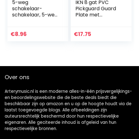
5-weg
IKN 8 gat PVC
schakelaar-
Pickguard Guard
schakelaar, 5-weg
Plate met
pick-up-selector
montage
elektrische
schroeven voor
gitaarschakelaar
precisie Tele stijl
€
8.96
€
17.75
elektrische gitaar
gitaar
5-weg schakelaar
vervanging,3-
5…
laags crème
Over ons
Arterymusic.nl is een moderne alles-in-één prijsvergelijkings-
en beoordelingswebsite die de beste deals biedt die
beschikbaar zijn op amazon en u op de hoogte houdt via de
laatst toegevoegde blogs. Alle afbeeldingen zijn
auteursrechtelijk beschermd door hun respectievelijke
eigenaren. Alle geciteerde inhoud is afgeleid van hun
respectievelijke bronnen.