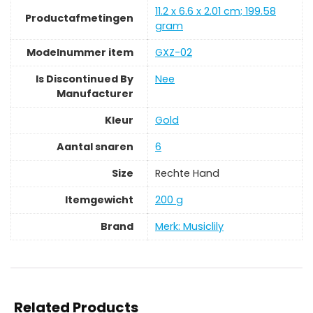
‎11.2 x 6.6 x 2.01 cm; 199.58
Productafmetingen
gram
Modelnummer item
‎GXZ-02
Is Discontinued By
‎Nee
Manufacturer
Kleur
‎Gold
Aantal snaren
‎6
Size
‎Rechte Hand
Itemgewicht
‎200 g
Brand
Merk: Musiclily
Related Products