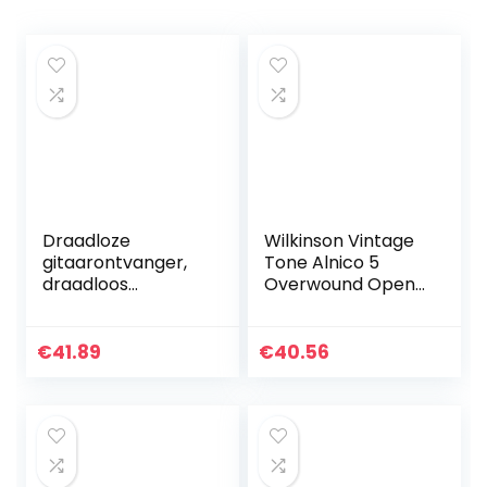
Draadloze
Wilkinson Vintage
gitaarontvanger,
Tone Alnico 5
draadloos
Overwound Open
gitaarsysteem 2,4
Style Humbucker
GHz Ingebouwde
Pickups Set for
oplaadbare
Electric Guitar,
€
41.89
€
40.56
lithiumbatterijzend
Black
er Ontvanger
voor…