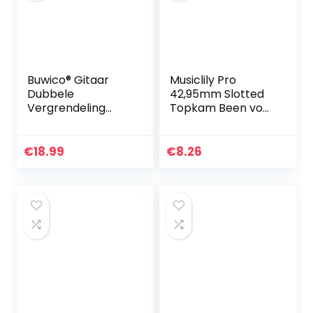
Buwico® Gitaar
Musiclily Pro
Dubbele
42,95mm Slotted
Vergrendeling
Topkam Been voor
Floyd Rose
6-snarige
Tremolo Systeem
Elektrische of
Elektrische Gitaar
Akoestische Gitaar
€
18.99
€
8.26
Brug Met Sluitmoer
Ibanez of PRS,
Zilver
Ivoor(2 Stuks)