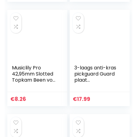
Spanning Gitaar
Tremolo Brug
Veren…
Musiclily Pro
3-laags anti-kras
42,95mm Slotted
pickguard Guard
Topkam Been voor
plaat
6-snarige
gitaarrooster
Elektrische of
spatbord
Akoestische Gitaar
muziekinstrument
€
8.26
€
17.99
Ibanez of PRS,
onderdelen –
Ivoor(2 Stuks)
zwart