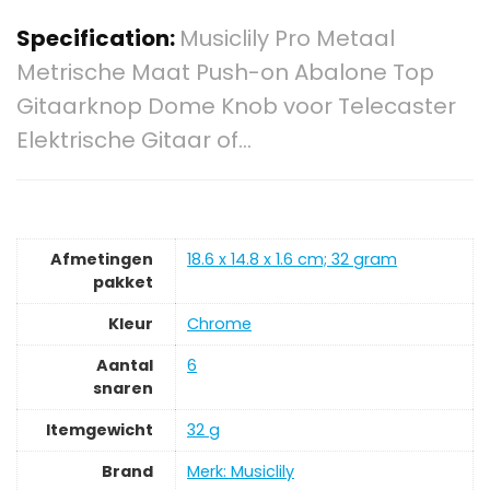
Specification:
Musiclily Pro Metaal
Metrische Maat Push-on Abalone Top
Gitaarknop Dome Knob voor Telecaster
Elektrische Gitaar of…
Afmetingen
‎18.6 x 14.8 x 1.6 cm; 32 gram
pakket
Kleur
‎Chrome
Aantal
‎6
snaren
Itemgewicht
‎32 g
Brand
Merk: Musiclily