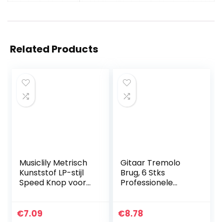
Related Products
Musiclily Metrisch
Gitaar Tremolo
Kunststof LP-stijl
Brug, 6 Stks
Speed Knop voor
Professionele
Les Paul Stijl
Elektrische Goede
Elektrische Gitaar,
Elasticiteit
Zwart (4 Stuks)
Uitstekende
€
7.09
€
8.78