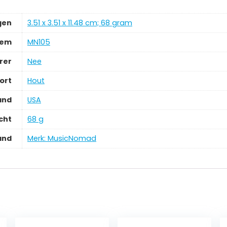
gen
‎3.51 x 3.51 x 11.48 cm; 68 gram
tem
‎MN105
rer
‎Nee
ort
‎Hout
and
‎USA
cht
‎68 g
and
Merk: MusicNomad