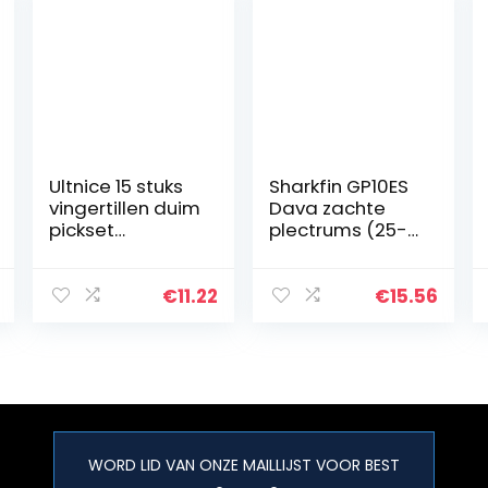
Ultnice 15 stuks
Sharkfin GP10ES
vingertillen duim
Dava zachte
pickset
plectrums (25-
plectrums met
pack) groen
15 vakjes case
opbergdoos
€
11.22
€
15.56
WORD LID VAN ONZE MAILLIJST VOOR BEST