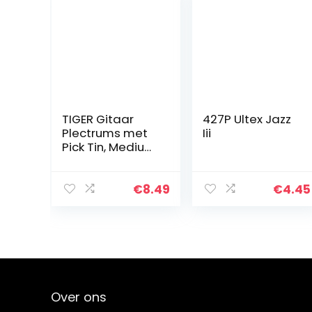
TIGER Gitaar
427P Ultex Jazz
Plectrums met
Iii
Pick Tin, Medium
Gitaar Picks
Celluloïde Pack
of 12 Gevarieerd
€
8.49
€
4.45
Over ons