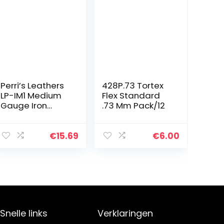
Perri’s Leathers
428P.73 Tortex
LP-IM1 Medium
Flex Standard
Gauge Iron
.73 Mm Pack/12
Maiden Picks
(Pack van 6)
€
15.69
€
6.00
Snelle links
Verklaringen