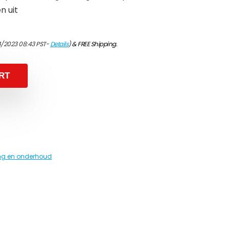
n uit
4/2023 08:43 PST-
Details
)
&
FREE Shipping
.
RT
ing en onderhoud