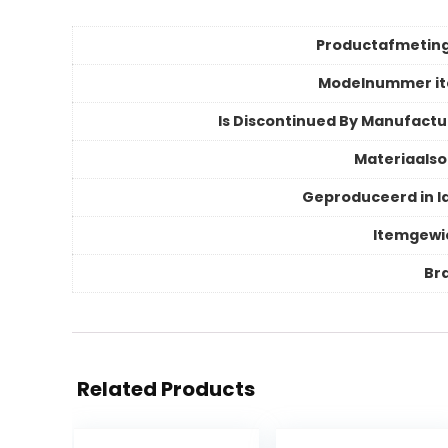
Productafmetin
Modelnummer i
Is Discontinued By Manufactu
Materiaalso
Geproduceerd in l
Itemgewi
Br
Related Products