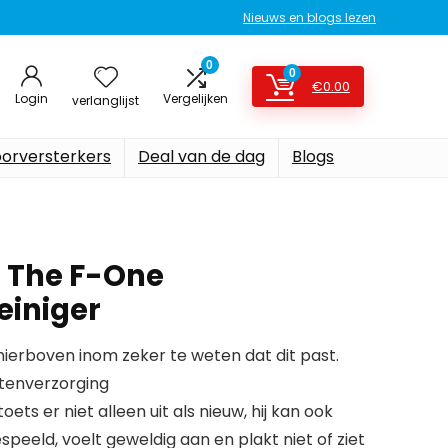
Nieuws en blogs lezen
0
0
€
0.00
Login
Vergelijken
verlanglijst
oorversterkers
Deal van de dag
Blogs
 The F-One
einiger
erboven inom zeker te weten dat dit past.
tenverzorging
oets er niet alleen uit als nieuw, hij kan ook
eeld, voelt geweldig aan en plakt niet of ziet