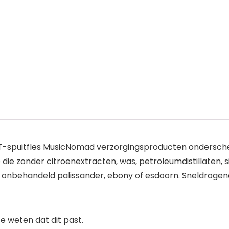
PET-spuitfles MusicNomad verzorgingsproducten ondersche
e die zonder citroenextracten, was, petroleumdistillaten, s
or onbehandeld palissander, ebony of esdoorn. Sneldrogen
 weten dat dit past.