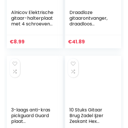
Alnicov Elektrische
Draadloze
gitaar-halterplaat
gitaarontvanger,
met 4 schroeven
draadloos
voor straat, tele
gitaarsysteem 2,4
stijl, elektrische
GHz Ingebouwde
gitaar, basgitaar,
oplaadbare
€
8.99
€
41.89
messing
lithiumbatterijzend
er Ontvanger
voor…
3-laags anti-kras
10 Stuks Gitaar
pickguard Guard
Brug Zadel Ijzer
plaat
Zeskant Hex
gitaarrooster
Wrench 1.27mm