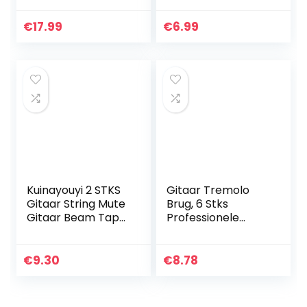
spatbord
voor Japanse
muziekinstrument
Gitaar Onderdelen
€
17.99
€
6.99
onderdelen –
1/20 inch
zwart
Kuinayouyi 2 STKS
Gitaar Tremolo
Gitaar String Mute
Brug, 6 Stks
Gitaar Beam Tape
Professionele
Demper,
Elektrische Goede
Verstelbare
Elasticiteit
Fretboard Muting
Uitstekende
€
9.30
€
8.78
Straps, Muting
Spanning Gitaar
Instrument…
Tremolo Brug
Veren…