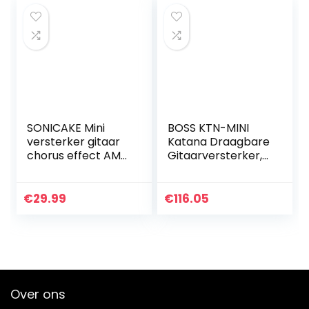
SONICAKE Mini
BOSS KTN-MINI
versterker gitaar
Katana Draagbare
chorus effect AMP
Gitaarversterker,
hoofdtelefoon
een compacte,
versterker pocket
overal mee
oplaadbare gitaar
naartoe te nemen
€
29.99
€
116.05
bas slaapkamer
versterker die
US…
werkt op…
Over ons