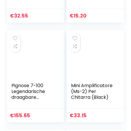
LED Status Light –
Voorversterker
With Removable
EQ-7545R met
Lead
Piezo Pickup
€
32.55
€
15.20
Pignose 7-100
Mini Amplificatore
Legendarische
(Ms-2) Per
draagbare
Chitarra (Black)
versterker
€
155.65
€
33.15