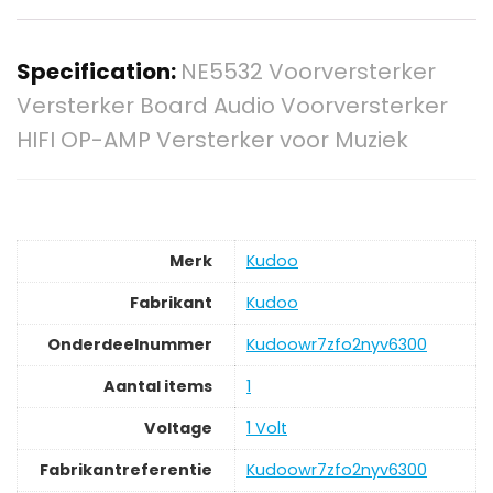
Specification:
NE5532 Voorversterker
Versterker Board Audio Voorversterker
HIFI OP-AMP Versterker voor Muziek
Merk
‎Kudoo
Fabrikant
‎Kudoo
Onderdeelnummer
‎Kudoowr7zfo2nyv6300
Aantal items
‎1
Voltage
‎1 Volt
Fabrikantreferentie
‎Kudoowr7zfo2nyv6300