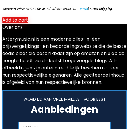
Amazon.nl Price:
€
219.58
(as of 08/04/2023 08:44 PST-
Details
)
&
FREE Shipping
.
Add to cart
Over ons
Arterymusic.nl is een moderne alles-in-één
prijsvergelijkings- en beoordelingswebsite die de beste
deals biedt die beschikbaar zijn op amazon en u op de
hoogte houdt via de laatst toegevoegde blogs. Alle
afbeeldingen zijn auteursrechtelijk beschermd door
hun respectievelijke eigenaren. Alle geciteerde inhoud
is afgeleid van hun respectievelijke bronnen.
WORD LID VAN ONZE MAILLIJST VOOR BEST
Aanbiedingen