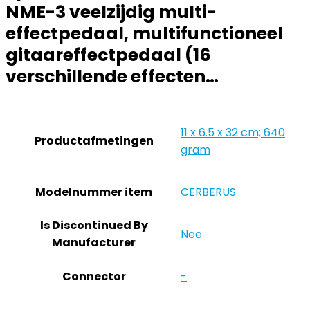
NME-3 veelzijdig multi-
effectpedaal, multifunctioneel
gitaareffectpedaal (16
verschillende effecten…
‎11 x 6.5 x 32 cm; 640
Productafmetingen
gram
Modelnummer item
‎CERBERUS
Is Discontinued By
‎Nee
Manufacturer
Connector
‎-