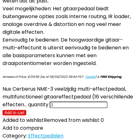
weten dat dit past.
Veel mogelijkheden: Het gitaarpedaal biedt
buitengewone opties zoals interne routing, IR loader,
analoge overdrive & distortion en nog veel meer
digitale effecten.
Eenvoudig te bedienen: De hoogwaardige gitaar-
multi-effectunit is uiterst eenvoudig te bedienen en
alle basisparameters kunnen met een
draaipotentiometer worden ingesteld.
Amazon.nl Price:
€
219.58
(as of 08/04/2023 08:44 PST-
Details
)
&
FREE Shipping
.
Nux Cerberus NME-3 veelzijdig multi-effectpedaal,
multifunctioneel gitaareffectpedaal (16 verschillende
effecten… quantity
Add to cart
Added to wishlist
Removed from wishlist
0
Add to compare
Category:
Effectpedalen