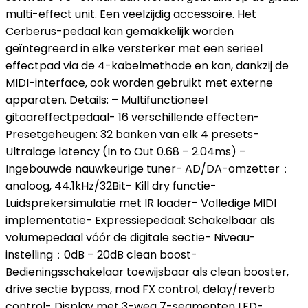
multi-effect unit. Een veelzijdig accessoire. Het
Cerberus-pedaal kan gemakkelijk worden
geïntegreerd in elke versterker met een serieel
effectpad via de 4-kabelmethode en kan, dankzij de
MIDI-interface, ook worden gebruikt met externe
apparaten. Details: – Multifunctioneel
gitaareffectpedaal- 16 verschillende effecten-
Presetgeheugen: 32 banken van elk 4 presets-
Ultralage latency (In to Out 0.68 – 2.04ms) –
Ingebouwde nauwkeurige tuner- AD/DA-omzetter：
analoog, 44.1kHz/32Bit- Kill dry functie-
Luidsprekersimulatie met IR loader- Volledige MIDI
implementatie- Expressiepedaal: Schakelbaar als
volumepedaal vóór de digitale sectie- Niveau-
instelling：0dB – 20dB clean boost-
Bedieningsschakelaar toewijsbaar als clean booster,
drive sectie bypass, mod FX control, delay/reverb
control- Display met 3-weg 7-segmenten LED-