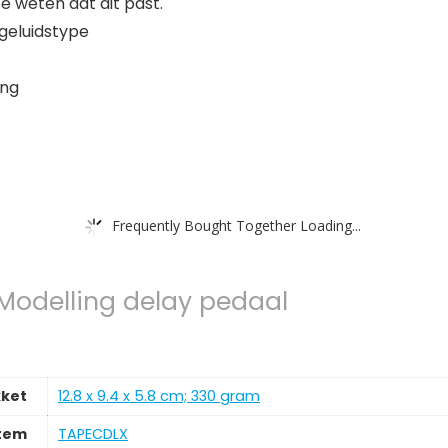
 weten dat dit past.
geluidstype
ing
Frequently Bought Together Loading...
odelling delay pedaal
kket
‎12.8 x 9.4 x 5.8 cm; 330 gram
tem
‎TAPECDLX