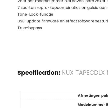
Voer het modelnummer hierboven inom zeker te
7 soorten repro-kopcombinaties en geluid aan 
Tone-Lock-functie
USB-update firmware en effectsoftwarebestur
True-bypass
Specification:
NUX TAPECDLX M
Afmetingen pa
Modelnummer i