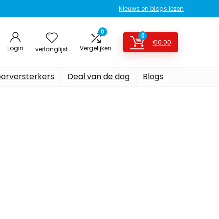
Nieuws en blogs lezen
0
0
€
0.00
Login
Vergelijken
verlanglijst
oorversterkers
Deal van de dag
Blogs