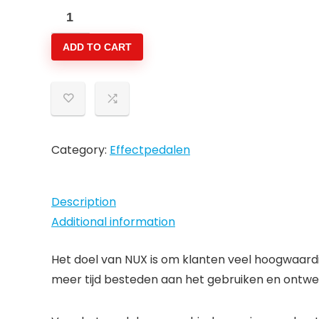
NUX
TAPECDLX
ADD TO CART
Modelling
delay
pedaal
quantity
Category:
Effectpedalen
Description
Additional information
Het doel van NUX is om klanten veel hoogwaardi
meer tijd besteden aan het gebruiken en ontwer