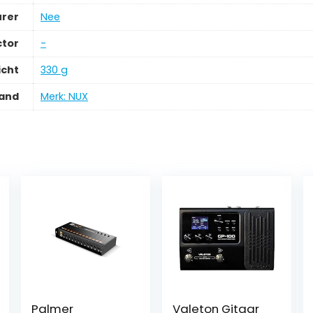
urer
‎Nee
tor
‎-
icht
‎330 g
and
Merk: NUX
Palmer
Valeton Gitaar