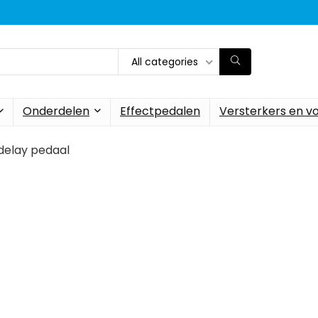
All categories
Onderdelen
Effectpedalen
Versterkers en v
delay pedaal