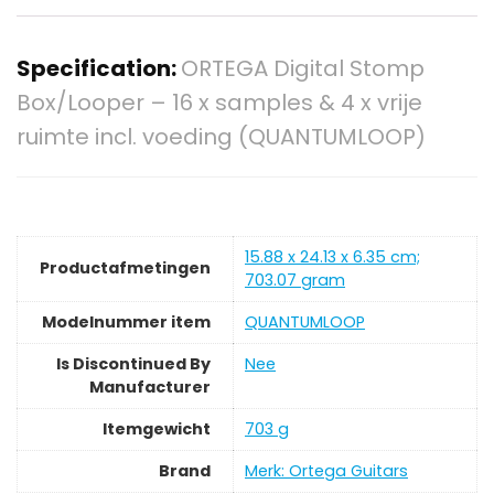
Specification:
ORTEGA Digital Stomp
Box/Looper – 16 x samples & 4 x vrije
ruimte incl. voeding (QUANTUMLOOP)
‎15.88 x 24.13 x 6.35 cm;
Productafmetingen
703.07 gram
Modelnummer item
‎QUANTUMLOOP
Is Discontinued By
‎Nee
Manufacturer
Itemgewicht
‎703 g
Brand
Merk: Ortega Guitars