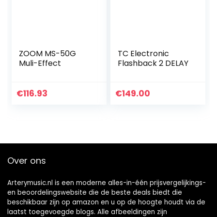
ZOOM MS-50G
TC Electronic
Muli-Effect
Flashback 2 DELAY
€
116.93
€
149.00
Over ons
Arterymusic.nl is een moderne alles-in-één prijsvergelijkings-
en beoordelingswebsite die de beste deals biedt die
beschikbaar zijn op amazon en u op de hoogte houdt via de
laatst toegevoegde blogs. Alle afbeeldingen zijn