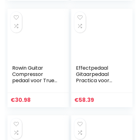
Pitch Correction
akoestische
pickup…
Rowin Guitar
Effectpedaal
Compressor
Gitaarpedaal
pedaal voor True
Practica voor
Bypass Analoog
gitaarliefhebbers
Compression
voor
Effect Pedaal
gitaarliefhebbers
€
30.98
€
58.39
Ultimate Comp
Gitaareffecten
voor…