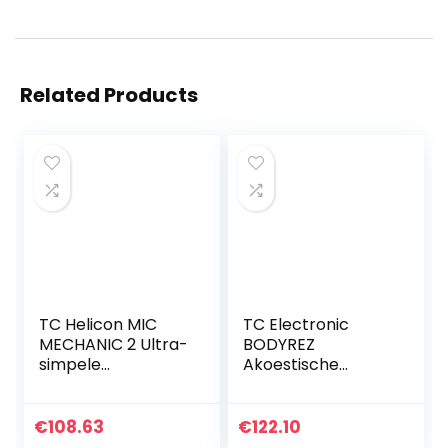
Related Products
TC Helicon MIC
TC Electronic
MECHANIC 2 Ultra-
BODYREZ
simpele
Akoestische
batterijgevoede
pickup enhancer,
vocale effecten
uiterst compact
stompbox met
akoestisch
€
108.63
€
122.10
Reverb, Echo en
gitaarpedaal voor