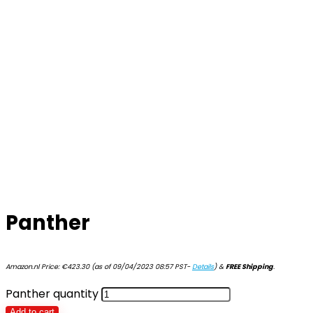
Panther
Amazon.nl Price:
€
423.30
(as of 09/04/2023 08:57 PST-
Details
)
&
FREE Shipping
.
Panther quantity
Add to cart