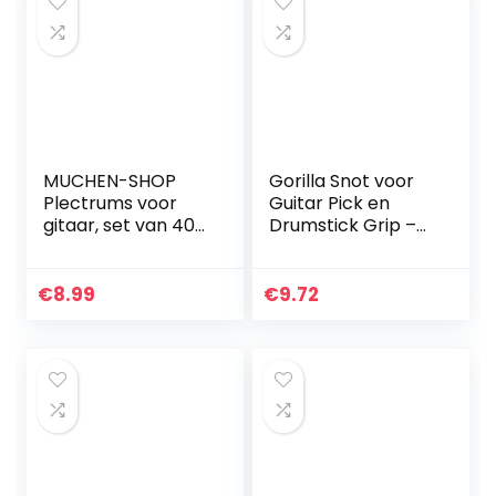
MUCHEN-SHOP
Gorilla Snot voor
Plectrums voor
Guitar Pick en
gitaar, set van 40
Drumstick Grip –
plectrums, voor
Groen, AGRS
akoestische gitaar,
elektrische gitaar,
€
8.99
€
9.72
ukelele bas, 0,58…