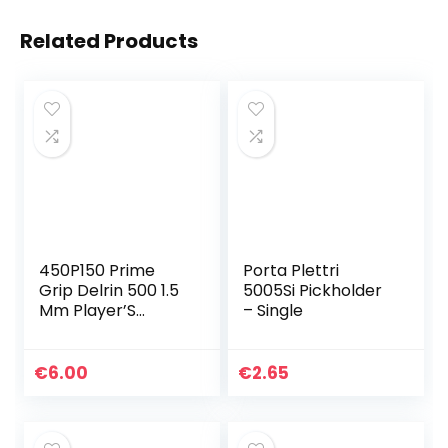
Related Products
450P150 Prime
Porta Plettri
Grip Delrin 500 1.5
5005Si Pickholder
Mm Player’S
– Single
Pack/12
€
6.00
€
2.65