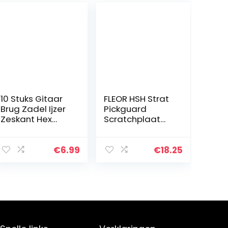
10 Stuks Gitaar
FLEOR HSH Strat
Brug Zadel Ijzer
Pickguard
Zeskant Hex
Scratchplaat
Wrench 1.27mm
met schroeven
voor Japanse
voor
Gitaar
American/Mexic
€
6.99
€
18.25
Onderdelen 1/20
aans, moderne
inch
standaard
Fender
Stratocaster…