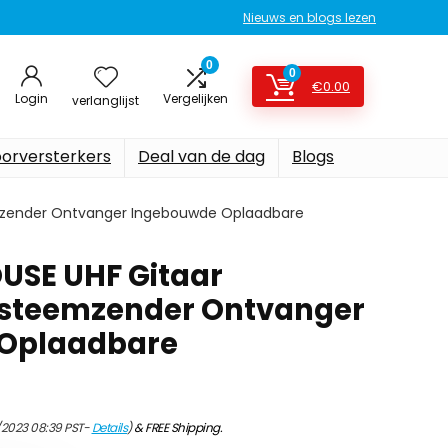
Nieuws en blogs lezen
0
0
€
0.00
Login
Vergelijken
verlanglijst
oorversterkers
Deal van de dag
Blogs
mzender Ontvanger Ingebouwde Oplaadbare
USE UHF Gitaar
ysteemzender Ontvanger
Oplaadbare
/2023 08:39 PST-
Details
)
&
FREE Shipping
.