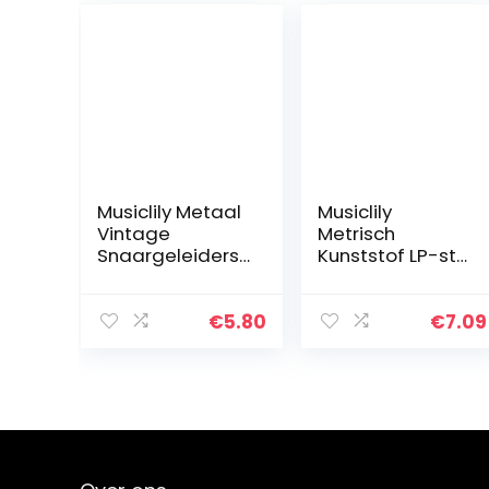
Musiclily Metaal
Musiclily
Vintage
Metrisch
Snaargeleiders
Kunststof LP-stijl
String Guides
Speed Knop
voor Strat of
voor Les Paul
Tele Elektrische
Stijl Elektrische
€
5.80
€
7.09
Gitaar,Chroom(
Gitaar, Zwart (4
2 Stuks)
Stuks)