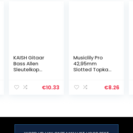
KAISH Gitaar
Musiclily Pro
Bass Allen
42,95mm
Sleutelkop
Slotted Topkam
Moersleutelhou
Been voor 6-
der voor Floyd
snarige
Rose Tremolo
Elektrische of
€
10.33
€
8.26
Goud
Akoestische
Gitaar Ibanez of
PRS, Ivoor(2
Stuks)