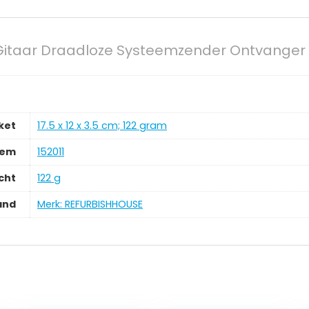
Gitaar Draadloze Systeemzender Ontvange
ket
‎17.5 x 12 x 3.5 cm; 122 gram
tem
‎152011
cht
‎122 g
and
Merk: REFURBISHHOUSE