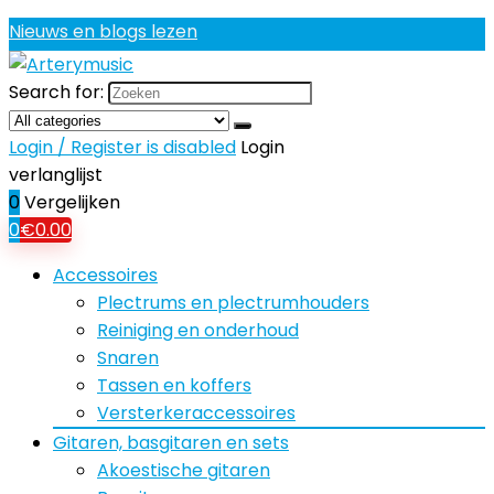
Nieuws en blogs lezen
Search for:
Login / Register is disabled
Login
verlanglijst
0
Vergelijken
0
€
0.00
Accessoires
Plectrums en plectrumhouders
Reiniging en onderhoud
Snaren
Tassen en koffers
Versterkeraccessoires
Gitaren, basgitaren en sets
Akoestische gitaren