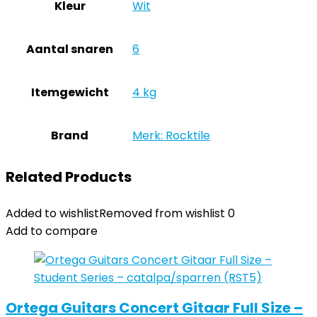
Kleur
‎Wit
Aantal snaren
‎6
Itemgewicht
‎4 kg
Brand
Merk: Rocktile
Related Products
Added to wishlist
Removed from wishlist
0
Add to compare
Ortega Guitars Concert Gitaar Full Size –