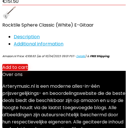
€
151.50
Rocktile Sphere Classic (White) E-Gitaar
Description
Additional information
Amazon.nl Price:
€
108.63
(as of 10/04/2023 09:01 PST-
Details
)
&
FREE Shipping
.
Add to cart
Over ons
Arterymusic.nl is een moderne alles-in-één
prijsvergelijkings- en beoordelingswebsite die de beste
deals biedt die beschikbaar zijn op amazon en u op de
hoogte houdt via de laatst toegevoegde blogs. Alle
afbeeldingen zijn auteursrechtelijk beschermd door
hun respectievelijke eigenaren. Alle geciteerde inhoud