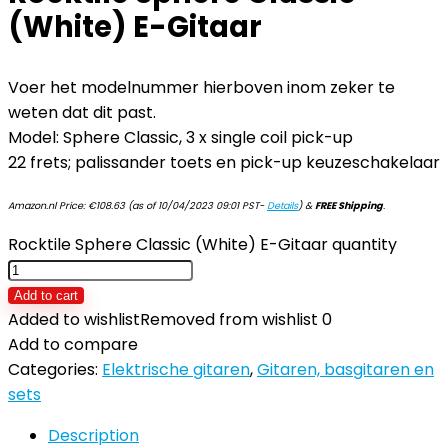
(White) E-Gitaar
Voer het modelnummer hierboven inom zeker te
weten dat dit past.
Model: Sphere Classic, 3 x single coil pick-up
22 frets; palissander toets en pick-up keuzeschakelaar
Amazon.nl Price:
€
108.63
(as of 10/04/2023 09:01 PST-
Details
)
&
FREE Shipping
.
Rocktile Sphere Classic (White) E-Gitaar quantity
Add to cart
Added to wishlist
Removed from wishlist
0
Add to compare
Categories:
Elektrische gitaren
,
Gitaren, basgitaren en
sets
Description