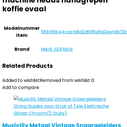
machine heads handgrepen
koffie ovaal
Modelnummer
‎56b56b44cacb8d2d696e6a3eefdb33
item
Brand
Merk: SDENSHI
Related Products
Added to wishlist
Removed from wishlist
0
Add to compare
Musiclily Metaal Vintage Snaargeleiders