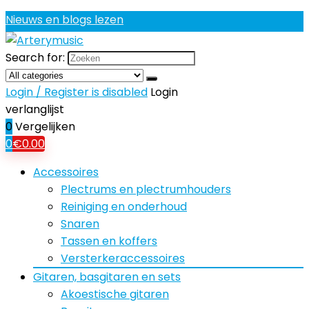
Nieuws en blogs lezen
Search for:
Login / Register is disabled
Login
verlanglijst
0
Vergelijken
0
€
0.00
Accessoires
Plectrums en plectrumhouders
Reiniging en onderhoud
Snaren
Tassen en koffers
Versterkeraccessoires
Gitaren, basgitaren en sets
Akoestische gitaren