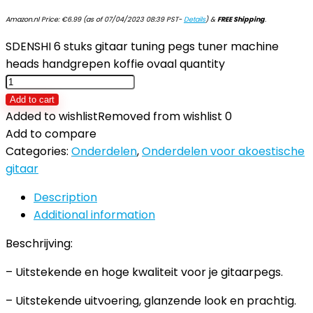
Amazon.nl Price:
€
6.99
(as of 07/04/2023 08:39 PST-
Details
)
&
FREE Shipping
.
SDENSHI 6 stuks gitaar tuning pegs tuner machine
heads handgrepen koffie ovaal quantity
Add to cart
Added to wishlist
Removed from wishlist
0
Add to compare
Categories:
Onderdelen
,
Onderdelen voor akoestische
gitaar
Description
Additional information
Beschrijving:
– Uitstekende en hoge kwaliteit voor je gitaarpegs.
– Uitstekende uitvoering, glanzende look en prachtig.