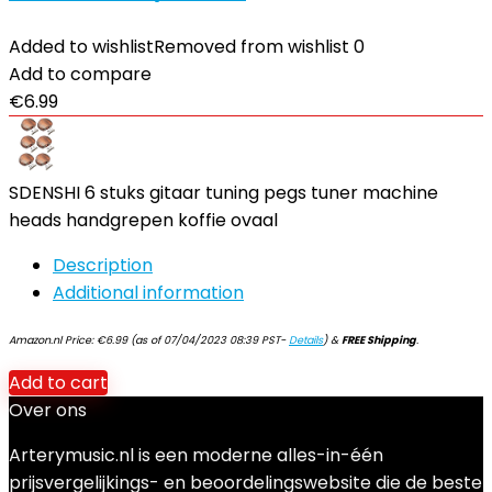
Added to wishlist
Removed from wishlist
0
Add to compare
€
6.99
SDENSHI 6 stuks gitaar tuning pegs tuner machine
heads handgrepen koffie ovaal
Description
Additional information
Amazon.nl Price:
€
6.99
(as of 07/04/2023 08:39 PST-
Details
)
&
FREE Shipping
.
Add to cart
Over ons
Arterymusic.nl is een moderne alles-in-één
prijsvergelijkings- en beoordelingswebsite die de beste