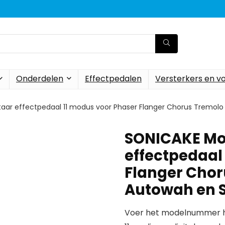
Onderdelen
Effectpedalen
Versterkers en v
taar effectpedaal 11 modus voor Phaser Flanger Chorus Tremol
SONICAKE Mod
effectpedaal
Flanger Chor
Autowah en 
Voer het modelnummer hi