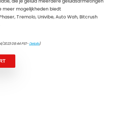
latie, die je geluid meerdere geluidsafmetingen
e meer mogelijkheden biedt
 Phaser, Tremolo, Univibe, Auto Wah, Bitcrush
s
4/2023 08:44 PST-
Details
)
RT