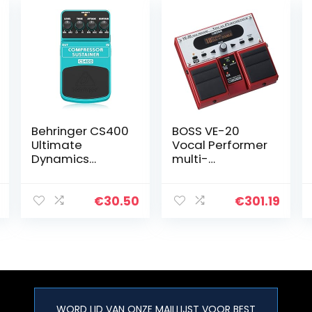
Behringer CS400
BOSS VE-20
Ultimate
Vocal Performer
Dynamics
multi-
Effectenpedaal
effectpedaal,
makkelijke
bediening,
€
30.50
€
301.19
robuuste BOSS-
constructie
WORD LID VAN ONZE MAILLIJST VOOR BEST