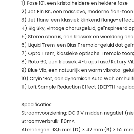
1) Fase 101, een kristalheldere en heldere fase.
2) Jet Fln Br., een massieve, moderne flan-toon
3) Jet flane, een klassiek klinkend flange-effect
4) Big Sky, vintage chorusgeluid, geïnspireerd o
5) Stereo chorus, een klassiek en weelderig cho
6) Liquid Trem, een Bias Tremolo-geluid dat geï
7) Opto Trem, klassieke optische Tremolo toon;
8) Roto 60, een klassiek 4-traps fase/Rotary Vib
9) Blue Vib, een natuurlijk en warm vibrato-gelui
10) Cryin ‘Bot, een dynamisch Auto Wah omhullfi
11) Lofi, Sample Reduction Effect (DEPTH regela
Specificaties:
Stroomvoorziening: DC 9 V midden negatief (ni
Stroomverbruik: 110mA
Afmetingen: 93,5 mm (D) × 42 mm (B) × 52 mm