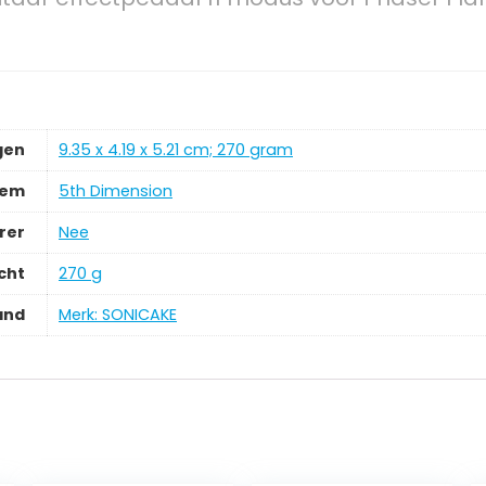
gen
‎9.35 x 4.19 x 5.21 cm; 270 gram
tem
‎5th Dimension
rer
‎Nee
cht
‎270 g
and
Merk: SONICAKE