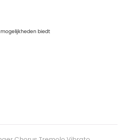
 mogelijkheden biedt
nger Chorus Tremolo Vibrato