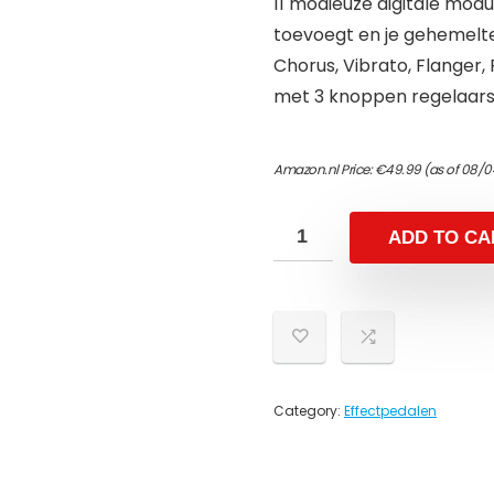
11 modieuze digitale modu
toevoegt en je gehemelt
Chorus, Vibrato, Flanger,
met 3 knoppen regelaar
Amazon.nl Price:
€
49.99
(as of 08/0
ADD TO CA
Category:
Effectpedalen