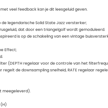
 met veel feedback kan je dit leesgeluid geven.
;
p de legendarische Solid State Jazz versterker;
rusgeluid, dat door een triangelgolf wordt gemoduleerd.
nspireerd is op de schakeling van een vintage buisverster
e Effect;
d.
lter (DEPTH regelaar voor de controle van het filterfrequ
ar regelt de downsampling snelheid, RATE regelaar regele
et meegeleverd).
 (H)