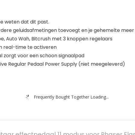
 weten dat dit past.
meerdere geluidsafmetingen toevoegt en je gehemelte meer
ibe, Auto Wah, Bitcrush met 3 knoppen regelaars
 real-time te activeren
al zorgt voor een schoon signaalpad
ive Regular Pedaal Power Supply (niet meegeleverd)
Frequently Bought Together Loading...
taar effectpedaal 11 modus voor Phaser Fla