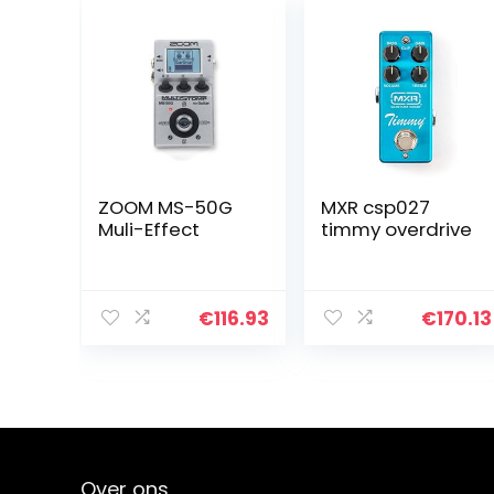
ZOOM MS-50G
MXR csp027
Muli-Effect
timmy overdrive
€
116.93
€
170.13
Over ons