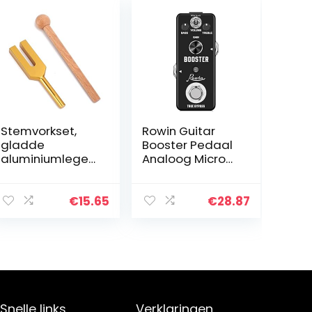
Stemvorkset,
Rowin Guitar
gladde
Booster Pedaal
aluminiumlegeri
Analoog Micro
ng 4096HZ
Boost Pedaal
Stemvork met
Voor Elektrische
hamer helpt de
Gitaar Pure
€
15.65
€
28.87
yogahouding en
Signaal
gehoortest te
Amplificatie Met
bevorderen…
Mini Size…
Snelle links
Verklaringen