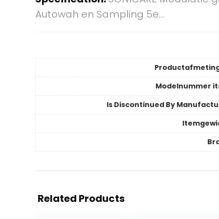
Autowah en Sampling 5e…
Productafmetin
Modelnummer i
Is Discontinued By Manufactu
Itemgewi
Br
Related Products