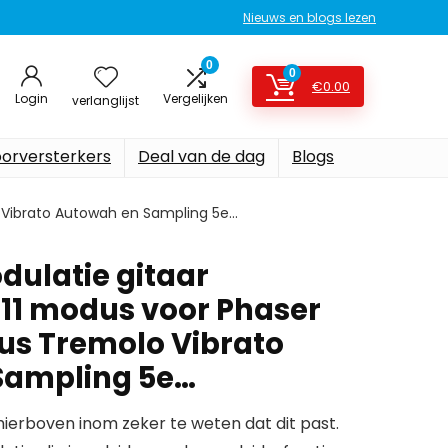
Nieuws en blogs lezen
0
0
€
0.00
Login
Vergelijken
verlanglijst
oorversterkers
Deal van de dag
Blogs
o Vibrato Autowah en Sampling 5e…
ulatie gitaar
 11 modus voor Phaser
us Tremolo Vibrato
Sampling 5e…
erboven inom zeker te weten dat dit past.