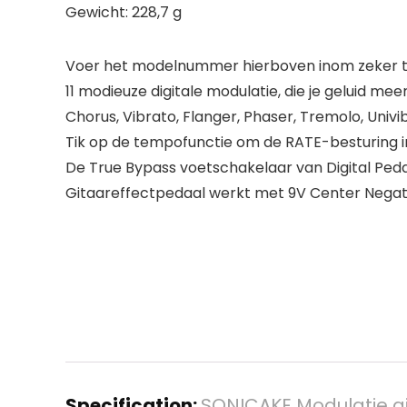
Gewicht: 228,7 g
Voer het modelnummer hierboven inom zeker te
11 modieuze digitale modulatie, die je geluid 
Chorus, Vibrato, Flanger, Phaser, Tremolo, Univ
Tik op de tempofunctie om de RATE-besturing in
De True Bypass voetschakelaar van Digital Ped
Gitaareffectpedaal werkt met 9V Center Negat
Specification:
SONICAKE Modulatie gi