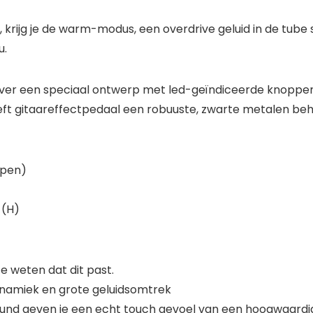
, krijg je de warm-modus, een overdrive geluid in de tube 
u.
t over een speciaal ontwerp met led-geïndiceerde knoppen
ft gitaareffectpedaal een robuuste, zwarte metalen behu
epen)
 (H)
 weten dat dit past.
ynamiek en grote geluidsomtrek
und geven je een echt touch gevoel van een hoogwaardi