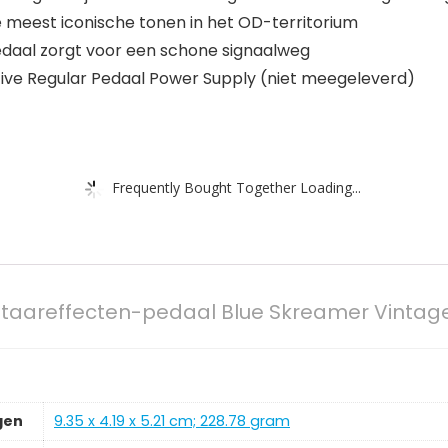
 meest iconische tonen in het OD-territorium
edaal zorgt voor een schone signaalweg
ive Regular Pedaal Power Supply (niet meegeleverd)
Frequently Bought Together Loading...
itaareffecten-pedaal Blue Skreamer Vintag
gen
‎9.35 x 4.19 x 5.21 cm; 228.78 gram