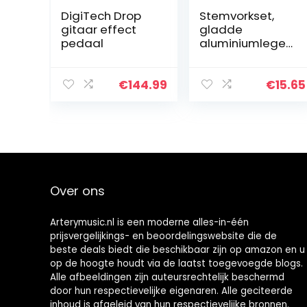
DigiTech Drop
Stemvorkset,
gitaar effect
gladde
pedaal
aluminiumlegeri
ng 4096HZ
Stemvork met
hamer helpt de
€
144.99
€
15.65
yogahouding en
gehoortest te
bevorderen…
Over ons
Arterymusic.nl is een moderne alles-in-één
prijsvergelijkings- en beoordelingswebsite die de
beste deals biedt die beschikbaar zijn op amazon en u
op de hoogte houdt via de laatst toegevoegde blogs.
Alle afbeeldingen zijn auteursrechtelijk beschermd
door hun respectievelijke eigenaren. Alle geciteerde
inhoud is afgeleid van hun respectievelijke bronnen.