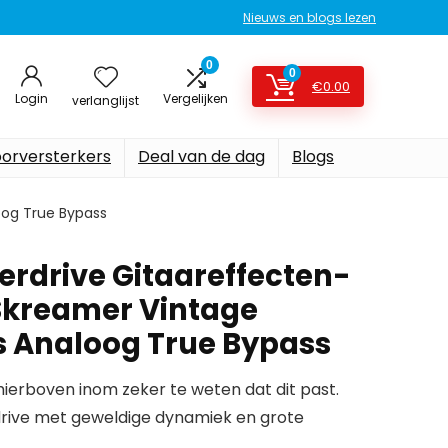
Nieuws en blogs lezen
0
0
€
0.00
Login
Vergelijken
verlanglijst
oorversterkers
Deal van de dag
Blogs
oog True Bypass
rdrive Gitaareffecten-
Skreamer Vintage
 Analoog True Bypass
erboven inom zeker te weten dat dit past.
drive met geweldige dynamiek en grote