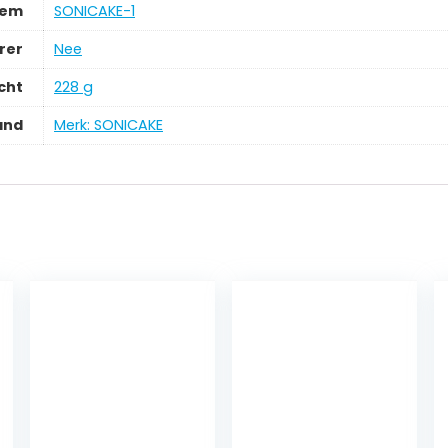
tem
‎SONICAKE-1
rer
‎Nee
cht
‎228 g
and
Merk: SONICAKE