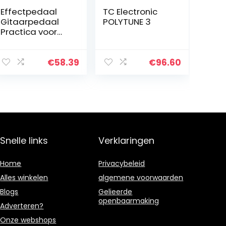
Effectpedaal
TC Electronic
Gitaarpedaal
POLYTUNE 3
Practica voor
gitaarliefhebber
s voor
gitaarliefhebber
€
58.39
€
96.60
s
Snelle links
Verklaringen
Home
Privacybeleid
Alles winkelen
algemene voorwaarden
Blogs
Gelieerde
openbaarmaking
Adverteren?
Onze webshops