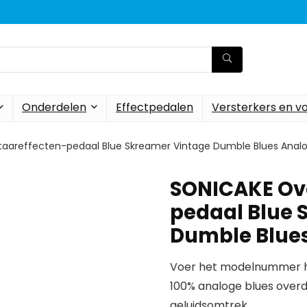
Onderdelen
Effectpedalen
Versterkers en v
taareffecten-pedaal Blue Skreamer Vintage Dumble Blues Anal
SONICAKE Ove
pedaal Blue 
Dumble Blues
Voer het modelnummer hi
100% analoge blues over
geluidsomtrek