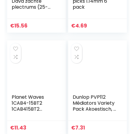
Dava zachte
picks 1.14mm 6
plectrums (25-
pack
pack) groen
€
15.56
€
4.69
Planet Waves
Dunlop PVP112
1CAB4-15BT2
Médiators Variety
1CAB415BT2
Pack Akoestisch, 6
Beatles Signature
Médiators
Guitar Pick Tins
Stripes
€
11.43
€
7.31