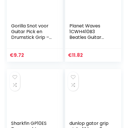
Gorilla Snot voor
Planet Waves
Guitar Pick en
1CWH410B3
Drumstick Grip –
Beatles Guitar
Groen, AGRS
Picks Albums 10
Pack Medium
€
9.72
€
11.82
Sharkfin GP10ES
dunlop gator grip