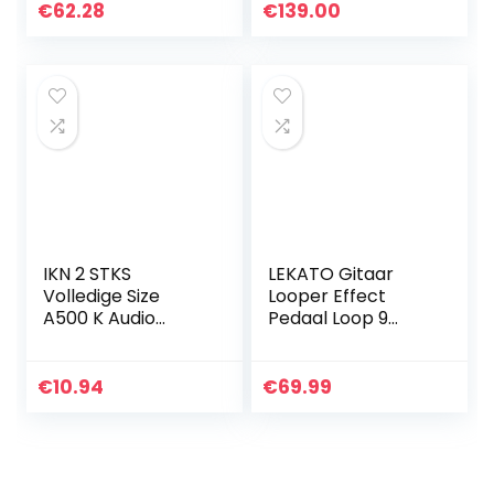
€
62.28
€
139.00
IKN 2 STKS
LEKATO Gitaar
Volledige Size
Looper Effect
A500 K Audio
Pedaal Loop 9
Taper
Loops Station met
Potentiometer
Usb kabel voor
Gitaar Toon
Elektrische Gitaar
€
10.94
€
69.99
Volume Controle
Basgitaar
Potten Dia24mm
L18mm Lange…