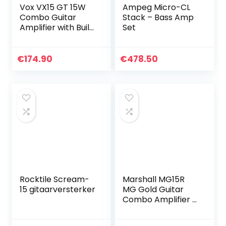
Vox VX15 GT 15W
Ampeg Micro-CL
Combo Guitar
Stack – Bass Amp
Amplifier with Built
Set
in Effects
€
174.90
€
478.50
Rocktile Scream-
Marshall MG15R
15 gitaarversterker
MG Gold Guitar
Combo Amplifier –
Solid state combo
voor versterker