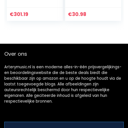
makkelijke
gitaar en bas met
bediening,
heldere en
robuuste BOSS-
normale modi True
€
301.19
€
30.98
constructie
Bypass
Over ons
Arterymusic.nl is een moderne alles-in-één prijsvergelijkings-
en beoordelingswebsite die de beste deals biedt die
beschikbaar zijn op amazon en u op de hoogte houdt via de
laatst toegevoegde blogs. Alle afbeeldingen zijn
auteursrechtelijk beschermd door hun respectievelijke
eigenaren. Alle geciteerde inhoud is afgeleid van hun
respectievelijke bronnen.