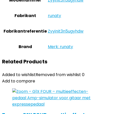
Modelnummer
‎Zyyinit3n5ugyhdw
Fabrikant
‎runaty
Fabrikantreferentie
‎Zyyinit3n5ugyhdw
Brand
Merk: runaty
Related Products
Added to wishlist
Removed from wishlist
0
Add to compare