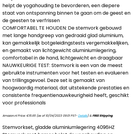
helpt de yogahouding te bevorderen, een diepere
staat van ontspanning binnen te gaan om de geest en
de geesten te verfrissen
COMFORTABEL TE HOUDEN: De stemvork gebouwd
met lange handgreep van gedraaid glad aluminium,
kan gemakkelijk botgeleidingstests vergemakkelijken,
en gemaakt van lichtgewicht aluminiumlegering,
comfortabel in de hand, lichtgewicht en draagbaar
NAUWKEURIGE TEST: Stemvork is een van de meest
gebruikte instrumenten voor het testen en evalueren
van trillingsgevoel. Deze set is gemaakt van
hoogwaardig materiaal, dat uitstekende prestaties en
consistente frequentienauwkeurigheid heeft, geschikt
voor professionals
Amazon.nl Price:
€
15.65
(as of 10/04/2023 09:01 PST-
Details
)
&
FREE Shipping
.
Stemvorkset, gladde aluminiumlegering 4096HZ