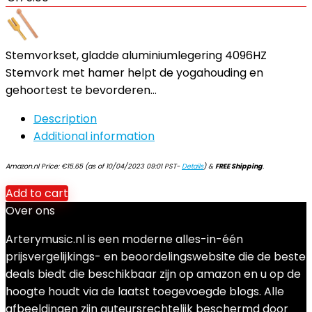
Stemvorkset, gladde aluminiumlegering 4096HZ
Stemvork met hamer helpt de yogahouding en
gehoortest te bevorderen…
Description
Additional information
Amazon.nl Price:
€
15.65
(as of 10/04/2023 09:01 PST-
Details
)
&
FREE Shipping
.
Add to cart
Over ons
Arterymusic.nl is een moderne alles-in-één
prijsvergelijkings- en beoordelingswebsite die de beste
deals biedt die beschikbaar zijn op amazon en u op de
hoogte houdt via de laatst toegevoegde blogs. Alle
afbeeldingen zijn auteursrechtelijk beschermd door