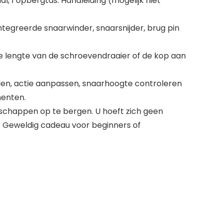
l, 1 opbergtas. Handleiding (mogelijk niet
ntegreerde snaarwinder, snaarsnijder, brug pin
e lengte van de schroevendraaier of de kop aan
ellen, actie aanpassen, snaarhoogte controleren
menten.
schappen op te bergen. U hoeft zich geen
. Geweldig cadeau voor beginners of