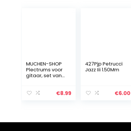
MUCHEN-SHOP
427Pjp Petrucci
Plectrums voor
Jazz Iii 1.50Mm
gitaar, set van
40 plectrums,
voor
akoestische
€
8.99
€
6.00
gitaar,
elektrische
gitaar, ukelele
bas, 0,58…