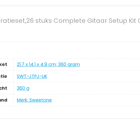
atieset,26 stuks Complete Gitaar Setup Kit 
ket
‎21.7 x 14.1 x 4.9 cm; 360 gram
tie
‎SWT-JTPJ-UK
cht
‎360 g
and
Merk: Sweetone