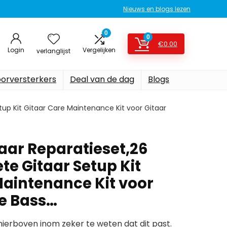
Nieuws en blogs lezen
0
0
€
0.00
Login
Vergelijken
verlanglijst
oorversterkers
Deal van de dag
Blogs
up Kit Gitaar Care Maintenance Kit voor Gitaar
aar Reparatieset,26
te Gitaar Setup Kit
Maintenance Kit voor
le Bass…
erboven inom zeker te weten dat dit past.