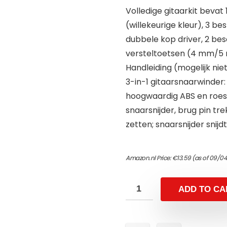
Volledige gitaarkit bevat
(willekeurige kleur), 3 besta
dubbele kop driver, 2 be
versteltoetsen (4 mm/5 mm
Handleiding (mogelijk nie
3-in-1 gitaarsnaarwinder
hoogwaardig ABS en roest
snaarsnijder, brug pin tr
zetten; snaarsnijder snijdt
Amazon.nl Price:
€
13.59
(as of 09/0
ADD TO CA