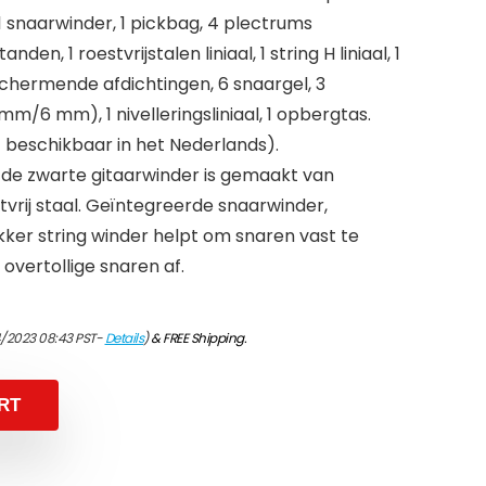
 1 snaarwinder, 1 pickbag, 4 plectrums
nden, 1 roestvrijstalen liniaal, 1 string H liniaal, 1
schermende afdichtingen, 6 snaargel, 3
/6 mm), 1 nivelleringsliniaal, 1 opbergtas.
t beschikbaar in het Nederlands).
: de zwarte gitaarwinder is gemaakt van
vrij staal. Geïntegreerde snaarwinder,
ekker string winder helpt om snaren vast te
 overtollige snaren af.
4/2023 08:43 PST-
Details
)
&
FREE Shipping
.
RT