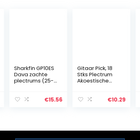
Sharkfin GP10ES
Gitaar Pick, 18
Dava zachte
Stks Plectrum
plectrums (25-
Akoestische
pack) groen
Gitaar voor
Elektriciteit
Originele Geluid
€
15.56
€
10.29
Pickups, Dikte
0.58/0.71/0.81/0.
96…