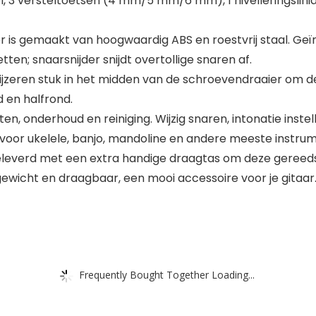
, 3 versteltoetsen (4 mm/5 mm/6 mm), 1 nivelleringsliniaa
r is gemaakt van hoogwaardig ABS en roestvrij staal. Geï
ten; snaarsnijder snijdt overtollige snaren af.
ijzeren stuk in het midden van de schroevendraaier om d
d en halfrond.
n, onderhoud en reiniging. Wijzig snaren, intonatie inst
k voor ukelele, banjo, mandoline en andere meeste instru
eleverd met een extra handige draagtas om deze gereed
ewicht en draagbaar, een mooi accessoire voor je gitaar
Frequently Bought Together Loading...