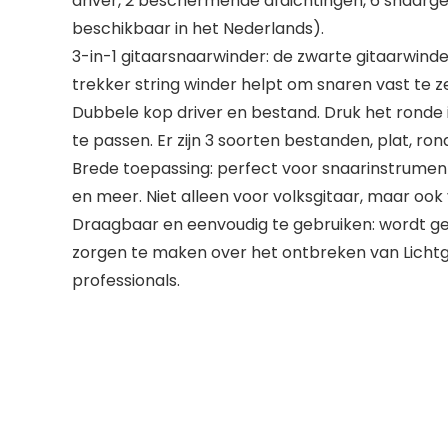
driver, 2 beschermende afdichtingen, 6 snaargel
beschikbaar in het Nederlands).
3-in-1 gitaarsnaarwinder: de zwarte gitaarwinde
trekker string winder helpt om snaren vast te zet
Dubbele kop driver en bestand. Druk het ronde 
te passen. Er zijn 3 soorten bestanden, plat, ron
Brede toepassing: perfect voor snaarinstrumente
en meer. Niet alleen voor volksgitaar, maar oo
Draagbaar en eenvoudig te gebruiken: wordt g
zorgen te maken over het ontbreken van Lichtg
professionals.