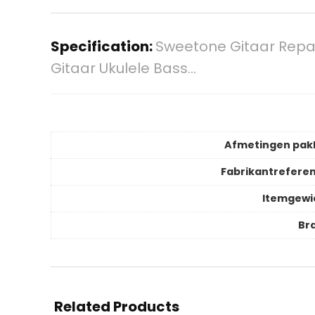
Specification:
Sweetone Gitaar Repar
Gitaar Ukulele Bass…
Afmetingen pak
Fabrikantreferen
Itemgewi
Br
Related Products