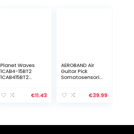
Planet Waves
AEROBAND Air
1CAB4-15BT2
Guitar Pick
1CAB415BT2
Somatosensoris
Beatles
ch intelligent
Signature Guitar
muziekinstrume
Pick Tins Stripes
nt imiteert de
€
11.43
€
39.99
ondersteuning
voor
gitaarbassen…