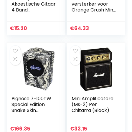
Akoestische Gitaar
versterker voor
4 Band
Orange Crush Mini
Voorversterker
Gitaar
EQ-7545R met
Piezo Pickup
€
15.20
€
64.33
Pignose 7-100TW
Mini Amplificatore
Special Edition
(Ms-2) Per
Snake Skin
Chitarra (Black)
Vinylbekleding
€
166.35
€
33.15