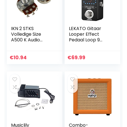
IKN 2 STKS
LEKATO Gitaar
Volledige Size
Looper Effect
A500 K Audio
Pedaal Loop 9
Taper
Loops Station met
Potentiometer
Usb kabel voor
Gitaar Toon
Elektrische Gitaar
€
10.94
€
69.99
Volume Controle
Basgitaar
Potten Dia24mm
L18mm Lange…
Musiclily
Combo-