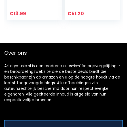
voor beginners,
productie,
muziekinstrument
€
13.99
€
51.20
en
Over ons
Arterymusic.nl is een moderne alles-in-één prijsvergelijkings-
en beoordelingswebsite die de beste deals biedt die
beschikbaar zijn op amazon en u op de hoogte houdt via de
laatst toegevoegde blogs. Alle afbeeldingen zijn
auteursrechtelijk beschermd door hun respectievelijke
eigenaren. Alle geciteerde inhoud is afgeleid van hun
respectievelijke bronnen.