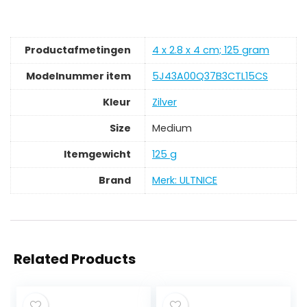
Productafmetingen
‎4 x 2.8 x 4 cm; 125 gram
Modelnummer item
‎5J43A00Q37B3CTL15CS
Kleur
‎Zilver
Size
‎Medium
Itemgewicht
‎125 g
Brand
Merk: ULTNICE
Related Products