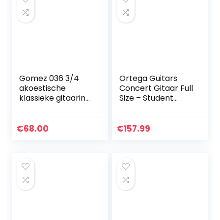
Gomez 036 3/4
Ortega Guitars
akoestische
Concert Gitaar Full
klassieke gitaarin
Size – Student
wit hoogglans, Wit
Series –
catalpa/sparren
(RST5)
€
68.00
€
157.99