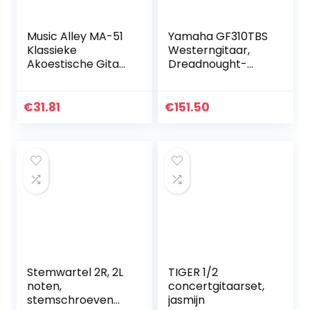
Music Alley MA-51
Yamaha GF310TBS
Klassieke
Westerngitaar,
Akoestische Gitaar
Dreadnought-
Kindergitaar en
Akoestische
Junior Gitaar Roze,
Gitaar, 4/4 Gitaar
Half maat
van Hout, Tobacco
€
31.81
€
151.50
Bruin Sunburst
Stemwartel 2R, 2L
TIGER 1/2
noten,
concertgitaarset,
stemschroeven
jasmijn