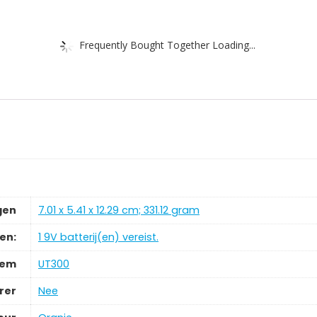
Frequently Bought Together Loading...
gen
‎7.01 x 5.41 x 12.29 cm; 331.12 gram
jen:
‎1 9V batterij(en) vereist.
tem
‎UT300
rer
‎Nee