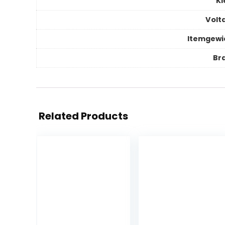
Kl
Volt
Itemgewi
Br
Related Products