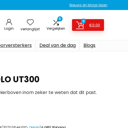
Nieuws en blogs lezen
0
0
€
0.00
Login
Vergelijken
verlanglijst
oorversterkers
Deal van de dag
Blogs
LO UT300
erboven inom zeker te weten dat dit past.
4/2023 08:44 PST-
Details
)
&
FREE Shipping
.