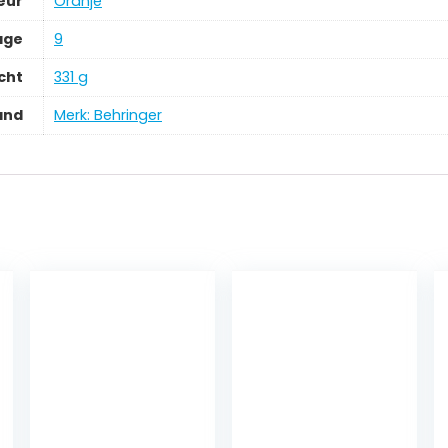
eur
‎Oranje
age
‎9
cht
‎331 g
and
Merk: Behringer