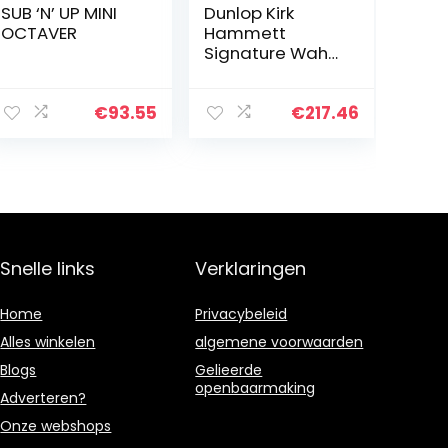
SUB ‘N’ UP MINI
Dunlop Kirk
OCTAVER
Hammett
Signature Wah
Effecten-
pedaal
€
93.55
€
217.46
Snelle links
Verklaringen
Home
Privacybeleid
Alles winkelen
algemene voorwaarden
Blogs
Gelieerde
openbaarmaking
Adverteren?
Onze webshops