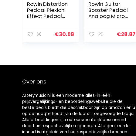
Rowin Distortion
Rowin Guitar
Pedaal Plexion
Booster Pedaal
Effect Pedaal
Analoog Micro
voor gitaar en
Boost Pedaal
bas met heldere
Voor Elektrische
en normale
Gitaar Pure
€
30.98
€
28.87
modi True
Signaal
Bypass
Amplificatie Met
Mini Size…
Over ons
Arterymusic.nl is een moderne alles-in-één
prijsvergelijkings- en beoordelingswebsite die de
beste deals biedt die beschikbaar zijn op amazon en u
op de hoogte houdt via de laatst toegevoegde blogs.
Alle afbeeldingen zijn auteursrechtelijk beschermd
door hun respectievelijke eigenaren. Alle geciteerde
inhoud is afgeleid van hun respectievelijke bronnen.