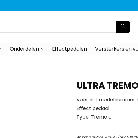
Onderdelen
Effectpedalen
Versterkers en v
ULTRA TREMO
Voer het modelnummer hi
Effect pedaal
Type: Tremolo
Amazon.nl Price:
€
28.47
(as of 08/0