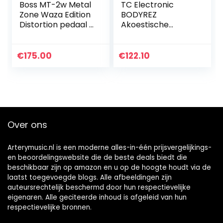
Boss MT-2w Metal
TC Electronic
Zone Waza Edition
BODYREZ
Distortion pedaal +
Akoestische
keepdrum 9V
pickup enhancer,
voeding
uiterst compact
akoestisch
€
175.00
€
122.10
gitaarpedaal voor
akoestische
pickup…
Over ons
Arterymusic.nl is een moderne alles-in-één prijsvergelijkings-
en beoordelingswebsite die de beste deals biedt die
beschikbaar zijn op amazon en u op de hoogte houdt via de
laatst toegevoegde blogs. Alle afbeeldingen zijn
auteursrechtelijk beschermd door hun respectievelijke
eigenaren. Alle geciteerde inhoud is afgeleid van hun
respectievelijke bronnen.