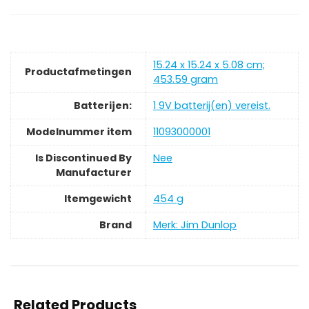
‎15.24 x 15.24 x 5.08 cm;
Productafmetingen
453.59 gram
Batterijen:
‎1 9V batterij(en) vereist.
Modelnummer item
‎11093000001
Is Discontinued By
‎Nee
Manufacturer
Itemgewicht
‎454 g
Brand
Merk: Jim Dunlop
Related Products