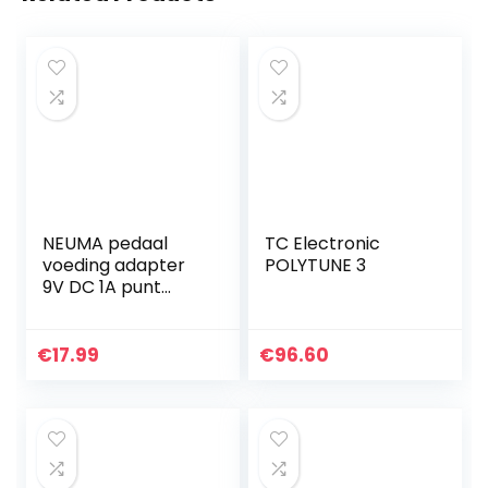
NEUMA pedaal
TC Electronic
voeding adapter
POLYTUNE 3
9V DC 1A punt
negatieve 5-weg
Daisy Chain kabel
voor effect pedaal
€
17.99
€
96.60