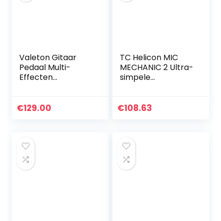
Valeton Gitaar
TC Helicon MIC
Pedaal Multi-
MECHANIC 2 Ultra-
Effecten
simpele
Processor met
batterijgevoede
Expressie Pedaal
vocale effecten
Gitaar
stompbox met
€
129.00
€
108.63
Basversterker
Reverb, Echo en
Modellering IR
Pitch Correction
Kasten Simulatie…