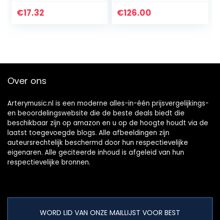
Gemengde
spanning
€
17.32
€
126.00
normaal/sterke
set
Over ons
Arterymusic.nl is een moderne alles-in-één prijsvergelijkings-
en beoordelingswebsite die de beste deals biedt die
beschikbaar zijn op amazon en u op de hoogte houdt via de
laatst toegevoegde blogs. Alle afbeeldingen zijn
auteursrechtelijk beschermd door hun respectievelijke
eigenaren. Alle geciteerde inhoud is afgeleid van hun
respectievelijke bronnen.
WORD LID VAN ONZE MAILLIJST VOOR BEST