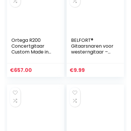
Ortega R200
BELFORT®
Concertgitaar
Gitaarsnaren voor
Custom Made in
westerngitaar –
4/4 maten
premium stalen
handgemaakt in
fosforbrons (7
Spanje massieve
snarenset) voor
€
657.00
€
9.99
deken natuur in
westerngitaar en
hoogglanzende…
akoestische…