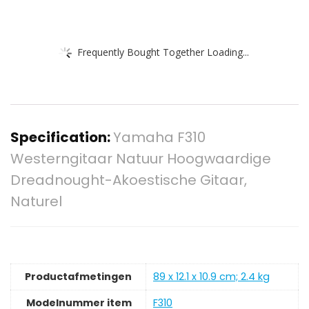
Frequently Bought Together Loading...
Specification:
Yamaha F310
Westerngitaar Natuur Hoogwaardige
Dreadnought-Akoestische Gitaar,
Naturel
Productafmetingen
‎89 x 12.1 x 10.9 cm; 2.4 kg
Modelnummer item
‎F310