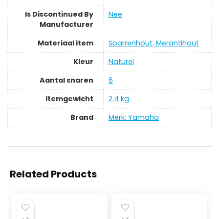
Is Discontinued By
‎Nee
Manufacturer
Materiaal item
‎Sparrenhout, Merantihout
Kleur
‎Naturel
Aantal snaren
‎6
Itemgewicht
‎2.4 kg
Brand
Merk: Yamaha
Related Products