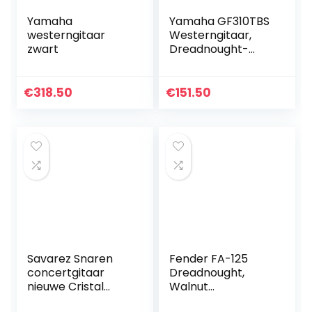
Yamaha
Yamaha GF310TBS
westerngitaar
Westerngitaar,
zwart
Dreadnought-
Akoestische
Gitaar, 4/4 Gitaar
van Hout, Tobacco
€
318.50
€
151.50
Bruin Sunburst
Savarez Snaren
Fender FA-125
concertgitaar
Dreadnought,
nieuwe Cristal
Walnut
Cantiga Premium
Fingerboard, Black