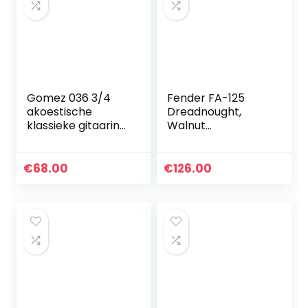
Gomez 036 3/4
Fender FA-125
akoestische
Dreadnought,
klassieke gitaarin
Walnut
wit hoogglans, Wit
Fingerboard, Black
€
68.00
€
126.00