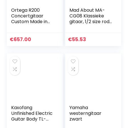
Ortega R200
Mad About MA-
Concertgitaar
CG08 Klassieke
Custom Made in
gitaar, 1/2 size rode
4/4 maten
klassieke gitaar –
handgemaakt in
kleurrijke Spaanse
Spanje massieve
gitaar met
€
657.00
€
55.53
deken natuur in
draagtas, riem,
hoogglanzende…
pick…
Kaxofang
Yamaha
Unfinished Electric
westerngitaar
Guitar Body TL-
zwart
T02 Maple Empty