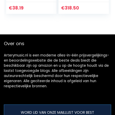
Guitar Barrel to
TELE Style Electric
€
38.19
€
318.50
Guitars DIY Parts
Over ons
Arterymusic.nl is een moderne alles-in-één prijsvergelijkings-
en beoordelingswebsite die de beste deals biedt die
beschikbaar zijn op amazon en u op de hoogte houdt via de
laatst toegevoegde blogs. Alle afbeeldingen zijn
auteursrechtelijk beschermd door hun respectievelijke
eigenaren. Alle geciteerde inhoud is afgeleid van hun
respectievelijke bronnen.
WORD LID VAN ONZE MAILLIJST VOOR BEST