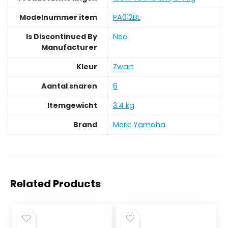
Modelnummer item
‎PA012BL
Is Discontinued By
‎Nee
Manufacturer
Kleur
‎Zwart
Aantal snaren
‎6
Itemgewicht
‎3.4 kg
Brand
Merk: Yamaha
Related Products