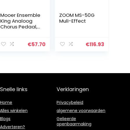
Mooer Ensemble
ZOOM MS-50G
King Analoog
Muli-Effect
Chorus Pedaal,
Hemelsblauw
€
57.70
€
116.93
Snelle links
Verklaringen
Home
Privacybeleid
Alles winkelen
algemene voorwaarden
Blogs
Gelieerde
openbaarmaking
Adverteren?