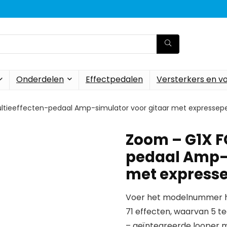
Onderdelen
Effectpedalen
Versterkers en v
ltieeffecten-pedaal Amp-simulator voor gitaar met expressep
Zoom – G1X F
pedaal Amp-s
met express
Voer het modelnummer hi
71 effecten, waarvan 5 te
– geïntegreerde looper 