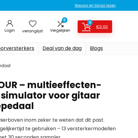
Nieuws en blogs lezen
0
0
€
0.00
Login
Vergelijken
verlanglijst
oorversterkers
Deal van de dag
Blogs
edaal
OUR – multieeffecten-
imulator voor gitaar
epedaal
erboven inom zeker te weten dat dit past.
gelijkertijd te gebruiken – 13 versterkermodellen
met 30 seconden sampler