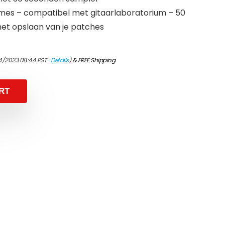
es – compatibel met gitaarlaboratorium – 50
et opslaan van je patches
4/2023 08:44 PST-
Details
)
&
FREE Shipping
.
RT