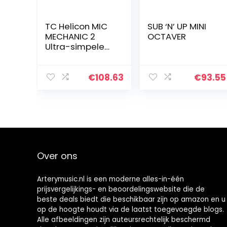
TC Helicon MIC
SUB ‘N’ UP MINI
MECHANIC 2
OCTAVER
Ultra-simpele
batterijgevoede
vocale effecten
stompbox met
€
108.63
€
93.55
Reverb, Echo en
Pitch Correction
Over ons
Arterymusic.nl is een moderne alles-in-één
prijsvergelijkings- en beoordelingswebsite die de
beste deals biedt die beschikbaar zijn op amazon en u
op de hoogte houdt via de laatst toegevoegde blogs.
Alle afbeeldingen zijn auteursrechtelijk beschermd