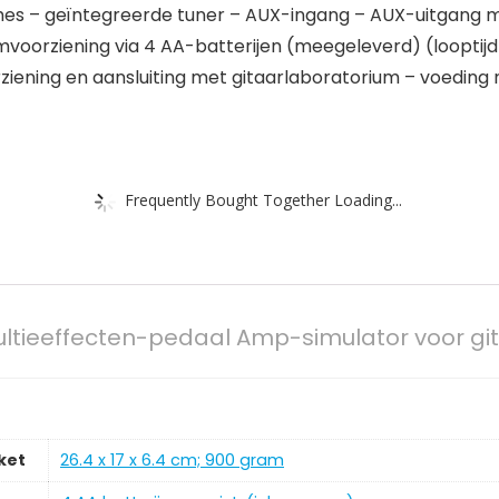
hes – geïntegreerde tuner – AUX-ingang – AUX-uitgang 
voorziening via 4 AA-batterijen (meegeleverd) (looptijd 
ening en aansluiting met gitaarlaboratorium – voeding 
Frequently Bought Together Loading...
ltieeffecten-pedaal Amp-simulator voor g
ket
‎26.4 x 17 x 6.4 cm; 900 gram