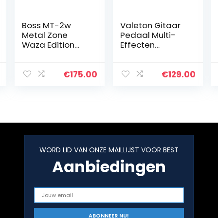
Boss MT-2w
Valeton Gitaar
Metal Zone
Pedaal Multi-
Waza Edition
Effecten
Distortion
Processor met
pedaal +
Expressie
keepdrum 9V
Pedaal Gitaar
€
175.00
€
129.00
voeding
Basversterker
Modellering IR
Kasten
Simulatie…
WORD LID VAN ONZE MAILLIJST VOOR BEST
Aanbiedingen