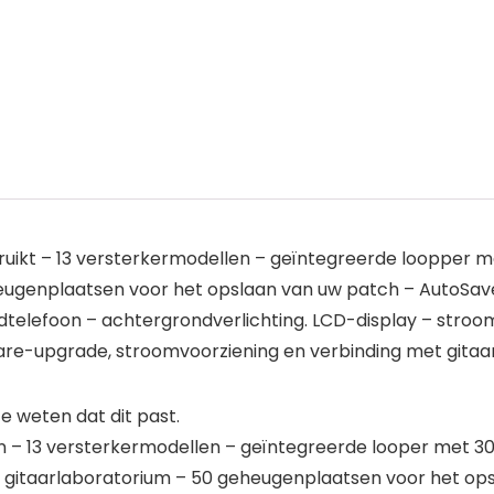
ebruikt – 13 versterkermodellen – geïntegreerde looppe
eugenplaatsen voor het opslaan van uw patch – AutoSave
telefoon – achtergrondverlichting. LCD-display – stroom
are-upgrade, stroomvoorziening en verbinding met gitaar
 weten dat dit past.
iken – 13 versterkermodellen – geïntegreerde looper met 
itaarlaboratorium – 50 geheugenplaatsen voor het ops