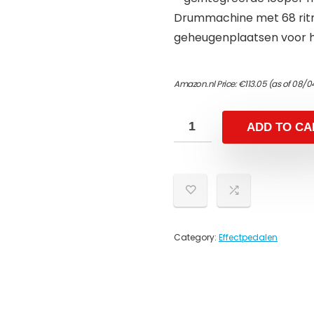
Drummachine met 68 ritm
geheugenplaatsen voor h
Amazon.nl Price:
€
113.05
(as of 08/0
ADD TO CA
Category:
Effectpedalen