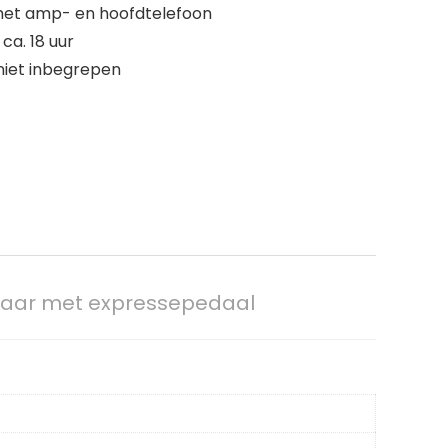
met amp- en hoofdtelefoon
ca. 18 uur
niet inbegrepen
itaar met expressepedaal