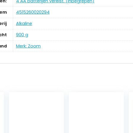
jen:
‎4 AA batterijen vereist. (inbegrepen)
tem
‎4515260020294
erij
‎Alkaline
cht
‎900 g
and
Merk: Zoom