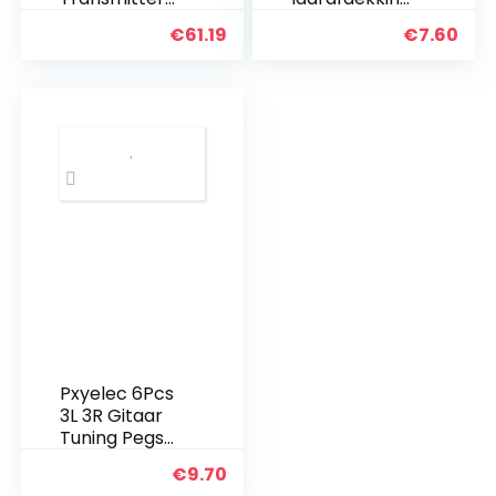
Receiver
10 stuks
€
61.19
€
7.60
System L6 UHF
met
ingebouwde
oplaadbare
batterij
Pxyelec 6Pcs
3L 3R Gitaar
Tuning Pegs
Tuner
€
9.70
Machine