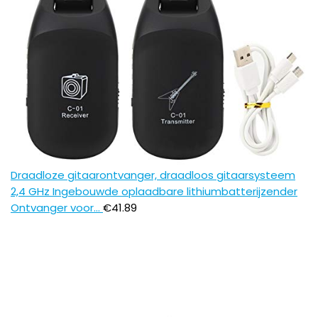
Draadloze gitaarontvanger, draadloos gitaarsysteem
2,4 GHz Ingebouwde oplaadbare lithiumbatterijzender
Ontvanger voor…
€
41.89