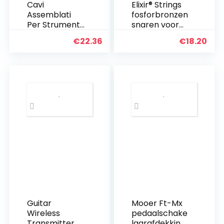
Cavi
Elixir® Strings
Assemblati
fosforbronzen
Per Strumenti
snaren voor
Musicali 6050
akoestische
€
22.36
€
18.20
Cavo Patch
gitaar met
Black 15 Cm 3
NANOWEB®-
Pz
Coating, licht
(.012-.053)
Guitar
Mooer Ft-Mx
Wireless
pedaalschake
Transmitter
laarafdekking,