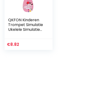
QKFON Kinderen
Trompet Simulatie
Ukelele Simulatie
Vier Snaren Gitaar
Speelgoed Vroege
Onderwijs Simulatie
€
8.82
Ukelele Mini…