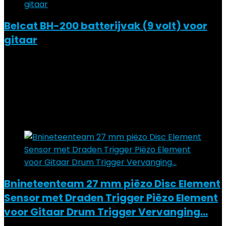
Belcat BH-200 batterijvak (9 volt) voor
gitaar
Added to wishlist
Removed from wishlist
1
Add to compare
€
8.45
Added to wishlist
Removed from wishlist
0
Add to compare
Bnineteenteam 27 mm piëzo Disc Element
Sensor met Draden Trigger Piëzo Element
voor Gitaar Drum Trigger Vervanging…