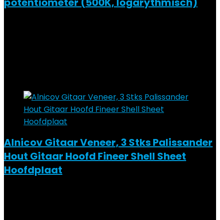
potentiometer (500K, logarythmisch)
Added to wishlist
Removed from wishlist
0
Add to compare
€
21.76
Added to wishlist
Removed from wishlist
0
Add to compare
Alnicov Gitaar Veneer, 3 Stks Palissander
Hout Gitaar Hoofd Fineer Shell Sheet
Hoofdplaat
Added to wishlist
Removed from wishlist
0
Add to compare
€
13.99