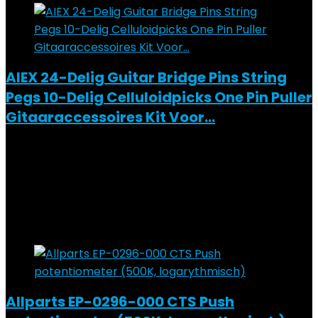
AIEX 24-Delig Guitar Bridge Pins String
Pegs 10-Delig Celluloidpicks One Pin Puller
Gitaaraccessoires Kit Voor…
Added to wishlist
Removed from wishlist
0
Add to compare
€
4.99
Added to wishlist
Removed from wishlist
0
Add to compare
Allparts EP-0296-000 CTS Push