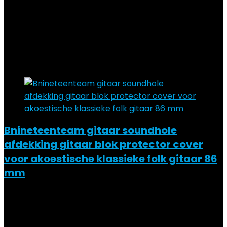
Added to wishlist
Removed from wishlist
0
Add to compare
€
7.39
–
€
14.18
Price range: €7.39 through €14.18
Added to wishlist
Removed from wishlist
0
Add to compare
Bnineteenteam gitaar soundhole
afdekking gitaar blok protector cover
voor akoestische klassieke folk gitaar 86
mm
Added to wishlist
Removed from wishlist
0
Add to compare
€
11.79