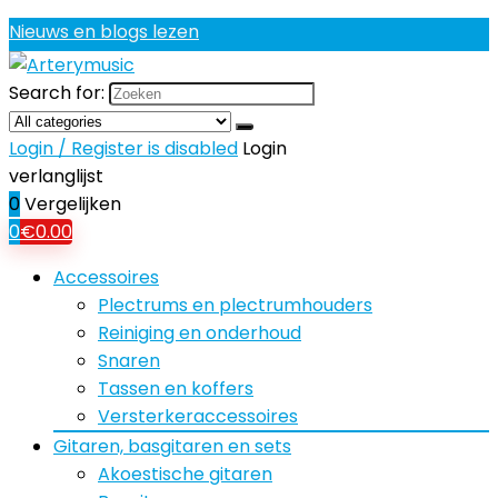
Nieuws en blogs lezen
Search for:
Login / Register is disabled
Login
verlanglijst
0
Vergelijken
0
€
0.00
Accessoires
Plectrums en plectrumhouders
Reiniging en onderhoud
Snaren
Tassen en koffers
Versterkeraccessoires
Gitaren, basgitaren en sets
Akoestische gitaren