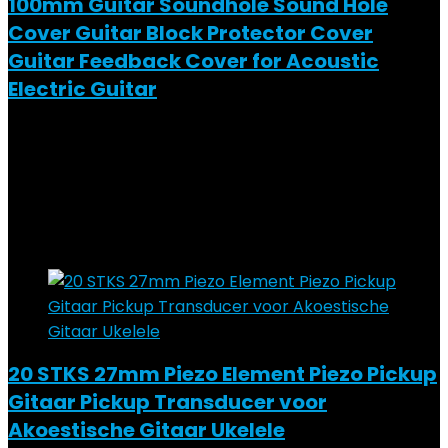
100mm Guitar Soundhole Sound Hole
Cover Guitar Block Protector Cover
Guitar Feedback Cover for Acoustic
Electric Guitar
Added to wishlist
Removed from wishlist
0
Add to compare
€
13.68
Added to wishlist
Removed from wishlist
0
Add to compare
20 STKS 27mm Piezo Element Piezo Pickup
Gitaar Pickup Transducer voor
Akoestische Gitaar Ukelele