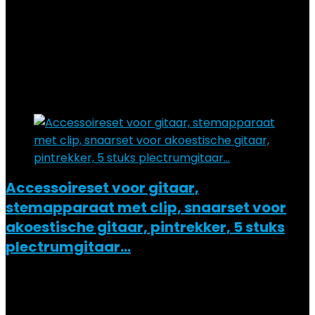
Added to wishlist
Removed from wishlist
0
Add to compare
€
9.99
Added to wishlist
Removed from wishlist
0
Add to compare
Accessoireset voor gitaar,
stemapparaat met clip, snaarset voor
akoestische gitaar, pintrekker, 5 stuks
plectrumgitaar…
Added to wishlist
Removed from wishlist
0
Add to compare