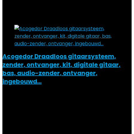
€
7.99
Added to wishlist
Removed from wishlist
0
Add to compare
Acogedor Draadloos gitaarsysteem,
zender, ontvanger, kit, digitale gitaar,
bas, audio-zender, ontvanger,
ingebouwd…
Added to wishlist
Removed from wishlist
0
Add to compare
€
29.85
Added to wishlist
Removed from wishlist
0
Add to compare