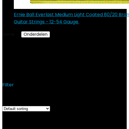
Ernie Ball Everlast Medium Light Coated 80/20 Bro
Guitar Strings - 12-54 Gauge
€
17.89
Home
Onderdelen
Onderdelen voor akoestische
gitaar
Onderdelen voor
akoestische gitaar
Filter
Showing 1–12 of 66 results
Added to wishlist
Removed from wishlist
0
Add to compare