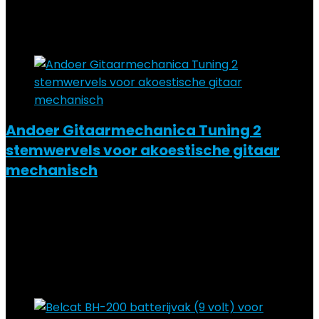
Added to wishlist
Removed from wishlist
0
Add to compare
Andoer Gitaarmechanica Tuning 2
stemwervels voor akoestische gitaar
mechanisch
Added to wishlist
Removed from wishlist
0
Add to compare
€
16.07
Added to wishlist
Removed from wishlist
1
Add to compare