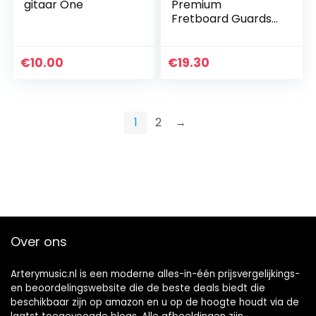
gitaar One
Premium
Fretboard Guards
(MN225)
€
10.00
€
19.30
1
2
→
Over ons
Arterymusic.nl is een moderne alles-in-één prijsvergelijkings-
en beoordelingswebsite die de beste deals biedt die
beschikbaar zijn op amazon en u op de hoogte houdt via de