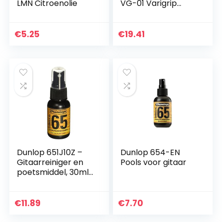
LMN Citroenolie
VG-01 Varigrip
Verstelbare Hand
Trainer
€
5.25
€
19.41
Dunlop 651J10Z –
Dunlop 654-EN
Gitaarreiniger en
Pools voor gitaar
poetsmiddel, 30ml
– Formula 65
€
11.89
€
7.70