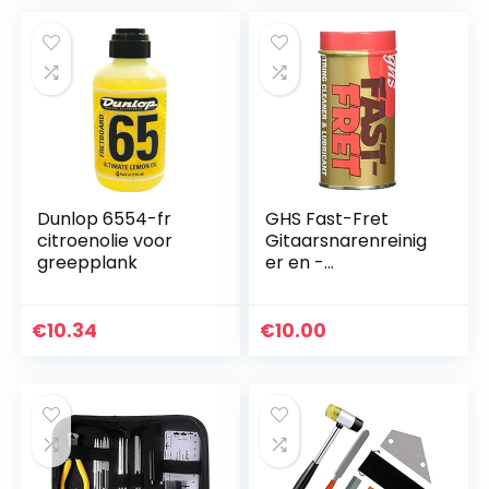
Dunlop 6554-fr
GHS Fast-Fret
citroenolie voor
Gitaarsnarenreinig
greepplank
er en -
smeermiddel
€
10.34
€
10.00