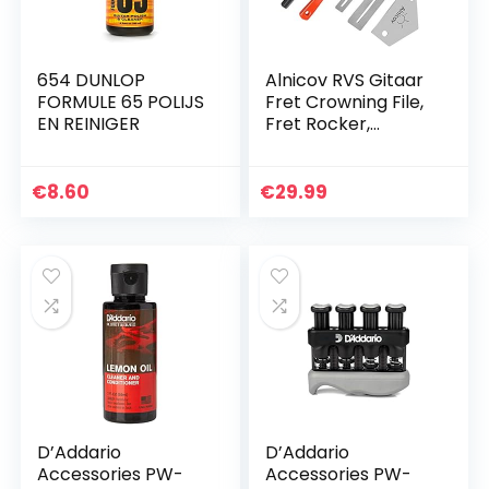
654 DUNLOP
Alnicov RVS Gitaar
FORMULE 65 POLIJS
Fret Crowning File,
EN REINIGER
Fret Rocker,
Vingerboard
Protectors Set Fret
Levelling Grinding
€
8.60
€
29.99
Tool Kit voor…
D’Addario
D’Addario
Accessories PW-
Accessories PW-