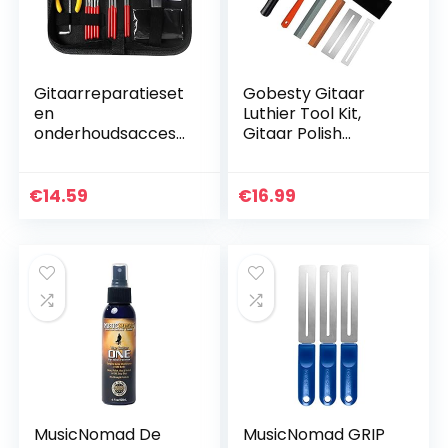
Gitaarreparatieset
Gobesty Gitaar
en
Luthier Tool Kit,
onderhoudsaccess
Gitaar Polish
oires,
Gereedschap Set
gereedschapsset
Inclusief Gitaar Fret
met gitaarnaald,
Kroning File, Rubber
€
14.59
€
16.99
actieliniaal, gauge
Hamer, Fret…
snaarzwengel en
cutter…
MusicNomad De
MusicNomad GRIP